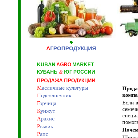
А
ГРОПРОДУКЦИЯ
KUBAN
AGRO
MARKET
КУБАНЬ
&
ЮГ РОССИИ
ПРОДАЖА ПРОДУКЦИИ
М
асличные культуры
Прода
компа
П
одсолнечник
Если 
Г
орчица
семеч
К
унжут
специ
А
рахис
помог
Р
ыжик
Почем
Р
апс
Широк