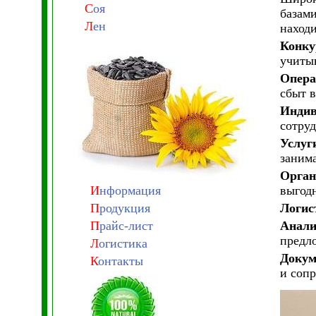
С
оя
базам
Л
ен
наход
Конку
учиты
Опера
сбыт в
Индив
сотру
Услуг
заним
Орган
И
нформация
выгод
П
родукция
Логис
П
райс-лист
Анали
предл
Л
огистика
Докум
К
онтакты
и соп