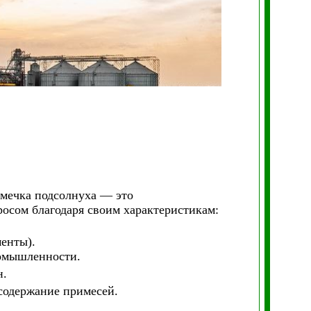
емечка подсолнуха — это
осом благодаря своим характеристикам:
енты).
омышленности.
н.
содержание примесей.