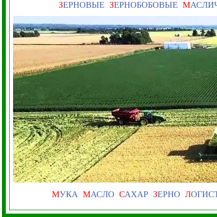
З
ЕРНОВЫЕ
З
ЕРНОБОБОВЫЕ
М
АСЛИ
М
УКА
М
АСЛО
С
АХАР
З
ЕРНО
Л
ОГИС