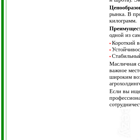
Ценообразо
рынка. В пр
килограмм.
Преимущест
одной из са
Короткий в
•
Устойчивос
•
Стабильный
•
Масличная с
важное мест
широким воз
агрохолдинг
Если вы ище
профессиона
сотрудничес