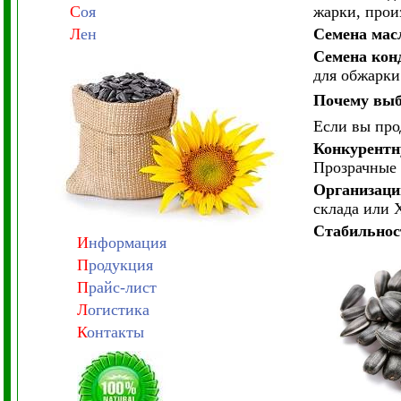
С
оя
жарки, прои
Л
ен
Семена мас
Семена кон
для обжарки
Почему выб
Если вы про
Конкурентн
Прозрачные 
Организаци
склада или 
Стабильнос
И
нформация
П
родукция
П
райс-лист
Л
огистика
К
онтакты