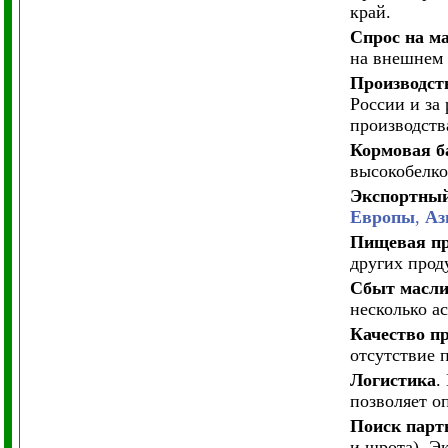
край.
Спрос на м
на внешнем 
Производст
России и за
производств
Кормовая б
высокобелко
Экспортный
Европы
,
Аз
Пищевая п
других прод
Сбыт масли
несколько а
Качество п
отсутствие 
Логистика
.
позволяет о
Поиск парт
и шрота). Э