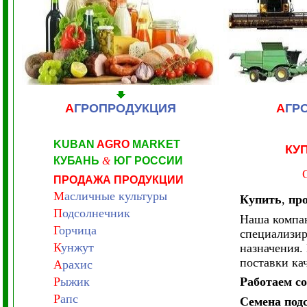
А
ГРОПРОДУКЦИЯ
А
ГР
KUBAN
AGRO
MARKET
КУ
КУБАНЬ
&
ЮГ РОССИИ
ПРОДАЖА ПРОДУКЦИИ
М
асличные культуры
Купить
,
про
П
одсолнечник
Наша компа
Г
орчица
специализир
К
унжут
назначения.
поставки ка
А
рахис
Р
ыжик
Работаем с
Р
апс
Семена под