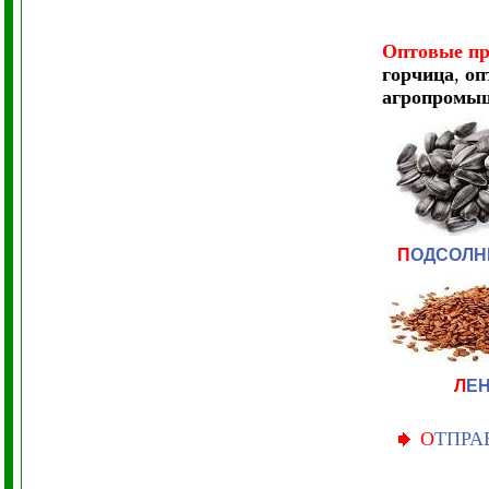
Оптовые п
горчица
,
оп
агропромыш
П
ОДСОЛН
Л
Е
О
ТПРА