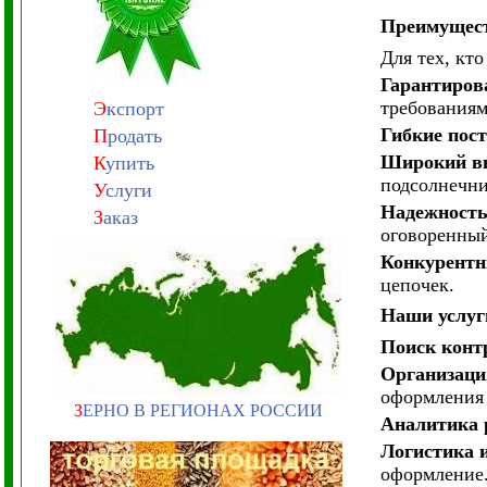
Преимущест
Для тех, кт
Гарантиров
требованиям
Э
кспорт
Гибкие пос
П
родать
Широкий вы
К
упить
подсолнечни
У
слуги
Надежност
З
аказ
оговоренный
Конкурентн
цепочек.
Наши услуг
Поиск конт
Организаци
оформления 
З
ЕРНО В РЕГИОНАХ РОССИИ
Аналитика
Логистика 
оформление