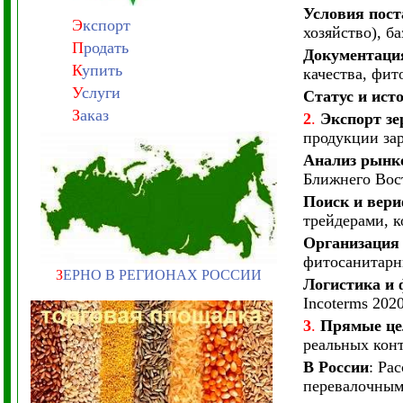
Условия пост
Э
кспорт
хозяйство), б
П
родать
Документация
К
упить
качества, фи
У
слуги
Статус и ист
З
аказ
2
.
Экспорт з
продукции за
Анализ рынк
Ближнего Вос
Поиск и вер
трейдерами, 
Организация
фитосанитарны
З
ЕРНО В РЕГИОНАХ РОССИИ
Логистика и
Incoterms 202
3
.
Прямые це
реальных конт
В России
: Ра
перевалочным