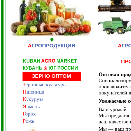
А
ГРОПРОДУКЦИЯ
А
ГР
KUBAN
AGRO
MARKET
ПР
КУБАНЬ
&
ЮГ РОССИИ
Оптовая прод
ЗЕРНО ОПТОМ
Специализируе
З
ерновые культуры
производител
П
шеница
покупателей в
К
укуруза
Уважаемые с
Я
чмень
Ваш урожай —
Г
орох
Мы предлагае
Р
ожь
ваш качестве
Мы — ваш про