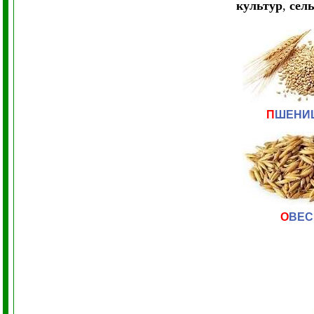
культур
,
сель
П
ШЕНИ
О
ВЕС