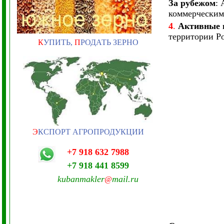
За рубежом
:
коммерческим
4
.
Активные 
территории Ро
К
УПИТЬ,
П
РОДАТЬ ЗЕРНО
Э
КСПОРТ АГРОПРОДУКЦИИ
+7 918 632 7988
+7 918 441 8599
kubanmakler
mail.ru
@