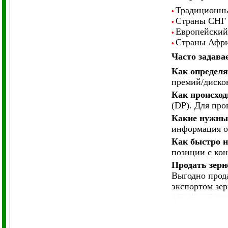
Традиционные
•
Страны СНГ
•
Европейский
•
Страны Афри
•
Часто задав
Как определя
премий/дискон
Как происход
(DP). Для про
Какие нужны
информация об
Как быстро н
позиции с кон
Продать зерн
Выгодно прода
экспортом зе