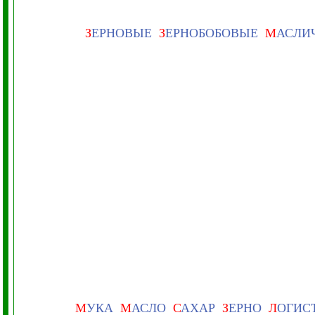
З
ЕРНОВЫЕ
З
ЕРНОБОБОВЫЕ
М
АСЛИ
М
УКА
М
АСЛО
С
АХАР
З
ЕРНО
Л
ОГИС