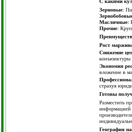
С какими ку
Зерновые
: П
Зернобобовы
Масличные
:
Прочие
: Круп
Преимущества
Рост маржин
Снижение це
конъюнктуры 
Экономия ре
вложение в ма
Профессионал
страхуя юрид
Готовы получ
Разместить пр
информацией о
производител
индивидуально
География на