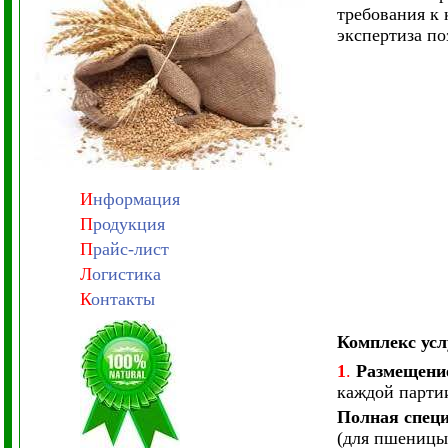
требования к 
экспертиза п
И
нформация
П
родукция
П
райс-лист
Л
огистика
К
онтакты
Комплекс усл
1
.
Размещение
каждой партии
Полная спец
(для пшеницы)