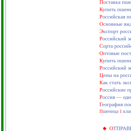
П
оставка пш
К
упить пшени
Р
оссийская п
О
сновные вид
Э
кспорт росс
Р
оссийский з
С
орта россий
О
птовые пост
К
упить пшени
Р
оссийский з
Ц
ены на рос
К
ак стать эк
Р
оссийские п
Р
оссия — одн
Г
еография по
П
шеница
1
кла
О
ТПРАВ