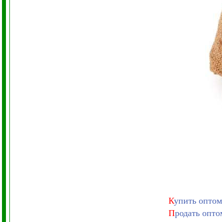
К
упить оптом
П
родать опто