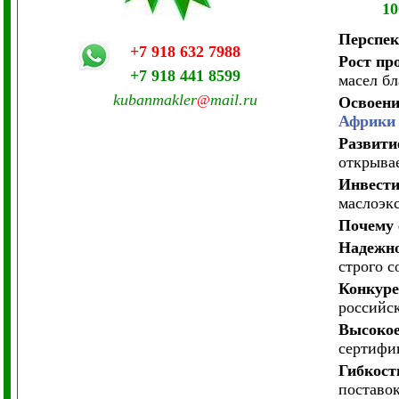
1
Перспек
+7 918 632 7988
Рост пр
+7 918 441 8599
масел б
kubanmakler
mail.ru
@
Освоени
Африки 
Развити
открыва
Инвести
маслоэк
Почему 
Надежн
строго с
Конкур
российс
Высокое
сертифи
Гибкост
поставок