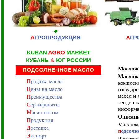
А
ГРОПРОДУКЦИЯ
А
ГР
KUBAN
AGRO
MARKET
КУБАНЬ
&
ЮГ РОССИИ
Маслож
ПОДСОЛНЕЧНОЕ МАСЛО
Масложи
П
родажа масла
комплек
Ц
ены на масло
государ
масел и 
П
реимущества
тенденц
С
ертификаты
информа
М
асло оптом
Описани
П
родукция
Масложир
Д
оставка
п
одсолн
Э
кспорт
Растите