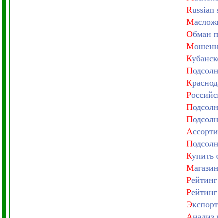
R
ussian 
М
аслож
О
бман п
М
ошенн
К
убанск
П
одсолн
К
раснод
Р
оссийс
П
одсолн
П
одсолн
А
ссорти
П
одсолн
К
упить 
М
агази
Р
ейтинг
Р
ейтинг
Э
кспорт
А
нализ 