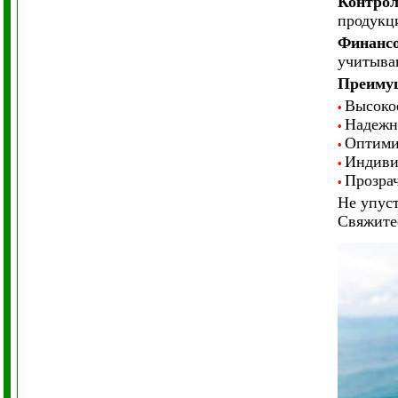
Контрол
продукци
Финансо
учитыва
Преимущ
Высоко
•
Надежн
•
Оптими
•
Индиви
•
Прозра
•
Не упуст
Свяжитес