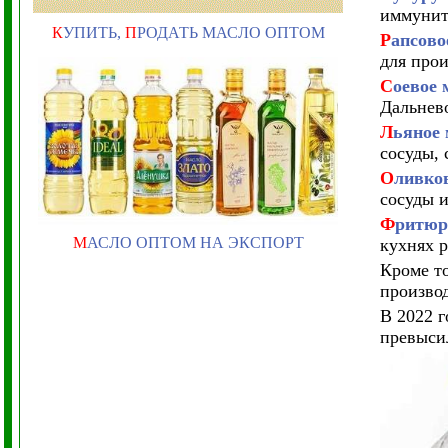
иммунит
К
УПИТЬ,
П
РОДАТЬ МАСЛО ОПТОМ
Р
апсово
для прои
С
оевое 
Дальнев
Л
ьяное 
сосуды,
О
ливко
сосуды 
Ф
ритюр
М
АСЛО ОПТОМ НА ЭКСПОРТ
кухнях р
Кроме т
произво
В 2022 г
превысил