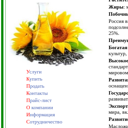
Жиры
:
Побочн
Россия в
подсолне
25%.
Преимущ
Богатая
культур,
Высокое
стандарт
У
слуги
мировом
К
упить
Развита
оснащен
П
родать
Государ
К
онтакты
развиват
П
райс-лист
Экспорт
О
компании
мира, в
И
нформация
Развити
С
отрудничество
Масложи