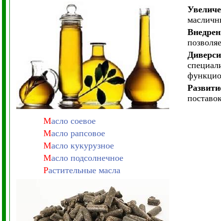
Увеличе
масличны
Внедрен
позволя
Диверси
специали
функцио
Развити
поставок
М
асло соевое
М
асло рапсовое
М
асло кукурузное
М
асло подсолнечное
Р
астительные масла