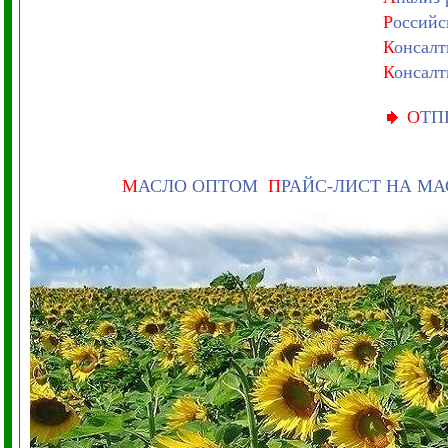
Р
оссийс
К
онсалт
К
онсалт
О
ТП
М
АСЛО ОПТОМ
П
РАЙС-ЛИСТ НА М