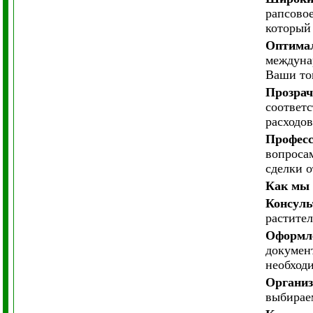
рапсовое
который
Оптимал
междуна
Ваши тов
Прозрач
соответ
расходов
Професс
вопроса
сделки о
Как мы 
Консуль
растите
Оформле
докумен
необход
Организ
выбираем