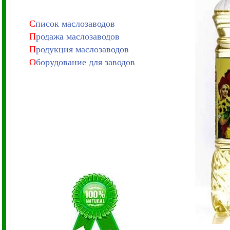
С
писок маслозаводов
П
родажа маслозаводов
П
родукция маслозаводов
О
борудование для заводов