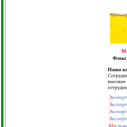
М
Флекс
Наша ко
Сотрудн
высокое
сотрудни
Э
кспорт
Э
кспорт
Э
кспорт
Э
кспорт
М
аслож