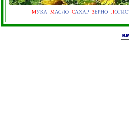
М
УКА
М
АСЛО
С
АХАР
З
ЕРНО
Л
ОГИС