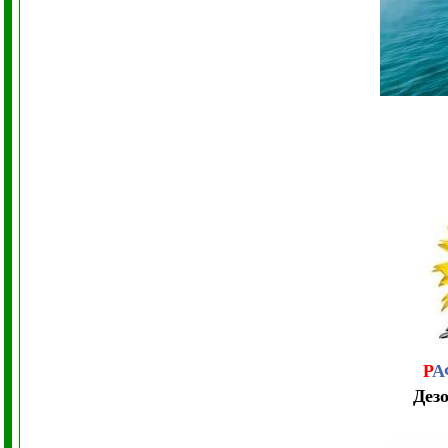
Р
А
Дез