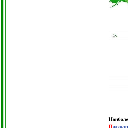
Наиболе
П
одсолн