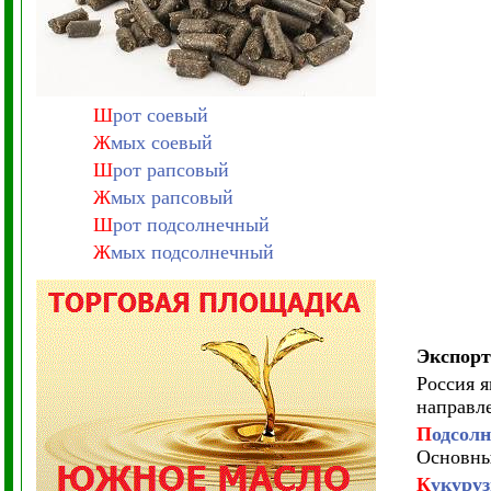
Ш
рот соевый
Ж
мых соевый
Ш
рот рапсовый
Ж
мых рапсовый
Ш
рот подсолнечный
Ж
мых подсолнечный
Экспорт
Россия 
направле
П
одсолн
Основны
К
укуруз