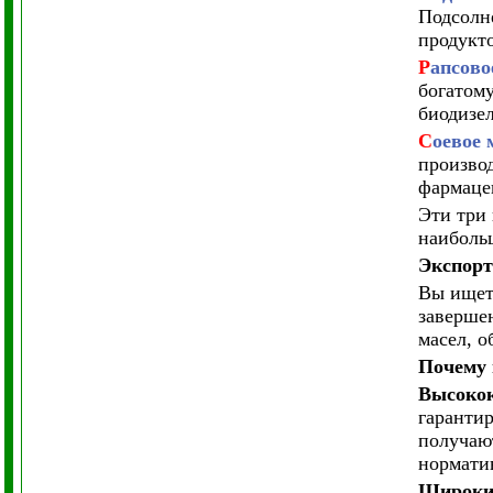
Подсолн
продукто
Р
апсово
богатом
биодизел
С
оевое 
производ
фармаце
Эти три 
наиболь
Экспорт
Вы ищет
заверше
масел, о
Почему 
Высокок
гаранти
получаю
нормати
Широки