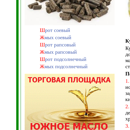
Ш
рот соевый
Ж
мых соевый
К
Ш
рот рапсовый
К
Ж
мых рапсовый
д
Ш
рот подсолнечный
м
Ж
мых подсолнечный
с
П
1.
и
з
к
2.
д
х
3.