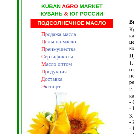
KUBAN
AGRO
MARKET
КУБАНЬ
&
ЮГ РОССИИ
В
ПОДСОЛНЕЧНОЕ МАСЛО
К
П
родажа масла
к
Ц
ены на масло
ц
к
П
реимущества
П
С
ертификаты
1
М
асло оптом
о
П
родукция
п
Д
оставка
р
Э
кспорт
2
ка
-
-
3
-
-