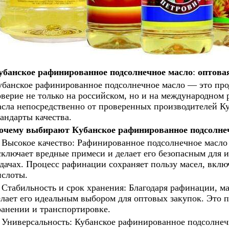
убанское рафинированное подсолнечное масло
:
оптовая
убанское
рафинированное подсолнечное масло — это прод
оверие не только на российском, но и на международном
асла непосредственно от проверенных производителей Ку
тандарты качества.
очему выбирают
Кубанское рафинированное подсолне
Высокое качество: Рафинированное подсолнечное масло 
сключает вредные примеси и делает его безопасным для 
адачах. Процесс рафинации сохраняет пользу масел, вк
ислоты.
Стабильность и срок хранения: Благодаря рафинации, ма
елает его идеальным выбором для оптовых закупок. Это 
ранении и транспортировке.
Универсальность:
Кубанское
рафинированное подсолнечн