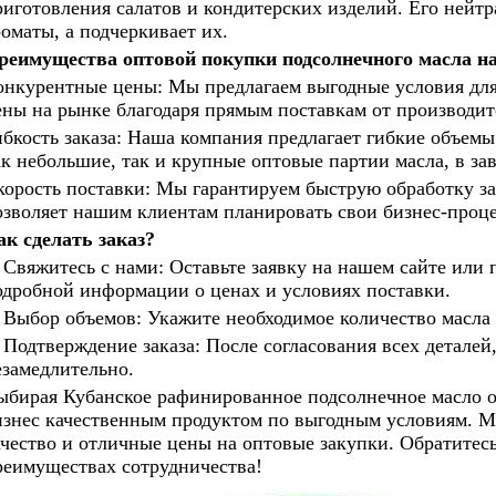
риготовления салатов и кондитерских изделий. Его нейтр
роматы, а подчеркивает их.
реимущества оптовой покупки подсолнечного масла на
онкурентные цены: Мы предлагаем выгодные условия для
ены на рынке благодаря прямым поставкам от производит
ибкость заказа: Наша компания предлагает гибкие объемы
ак небольшие, так и крупные оптовые партии масла, в за
корость поставки: Мы гарантируем быструю обработку за
озволяет нашим клиентам планировать свои бизнес-проце
ак сделать заказ?
.
Свяжитесь с нами: Оставьте заявку на нашем сайте или
одробной информации о ценах и условиях поставки.
Выбор объемов: Укажите необходимое количество масла 
Подтверждение заказа: После согласования всех деталей,
езамедлительно.
ыбирая
Кубанское
рафинированное подсолнечное масло о
изнес качественным продуктом по выгодным условиям. М
ачество и отличные цены на оптовые закупки. Обратитесь
реимуществах сотрудничества!