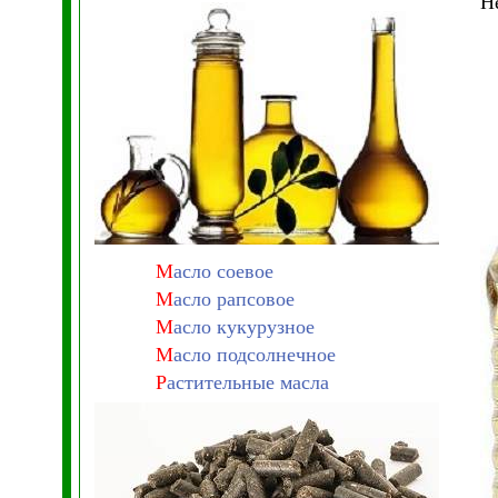
Н
М
асло соевое
М
асло рапсовое
М
асло кукурузное
М
асло подсолнечное
Р
астительные масла