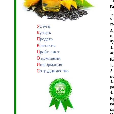
-
В
1
м
с
У
слуги
2
К
упить
п
П
родать
л
К
онтакты
3
П
райс-лист
д
О
компании
К
И
нформация
1
С
отрудничество
2
п
3
р
4
К
к
к