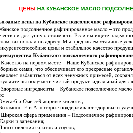
ЦЕНЫ
НА КУБАНСКОЕ
МАСЛО
ПОДСОЛН
ыгодные цены на Кубанское подсолнечное рафинирова
убанское подсолнечное рафинированное масло – это проду
ачество и доступную стоимость. Если вы ищете надежног
енам, вы попали по адресу. Мы предлагаем отличные усло
онкурентоспособные цены и стабильное качество продук
реимущества Кубанского подсолнечного рафинированн
. Качество на первом месте – Наше Кубанское рафиниров
тборных семян, что обеспечивает его прекрасные органо
озволяет избавиться от всех ненужных примесей, сохраня
езультате вы получаете чистый продукт, идеальный для 
. Здоровые ингредиенты – Кубанское подсолнечное масло
к:
 Омега-6 и Омега-9 жирные кислоты;
 Витамины E и A, которые поддерживают здоровье и улуч
. Широкая сфера применения – Подсолнечное рафинирова
 Жарки и запекания;
 Приготовления салатов и соусов;