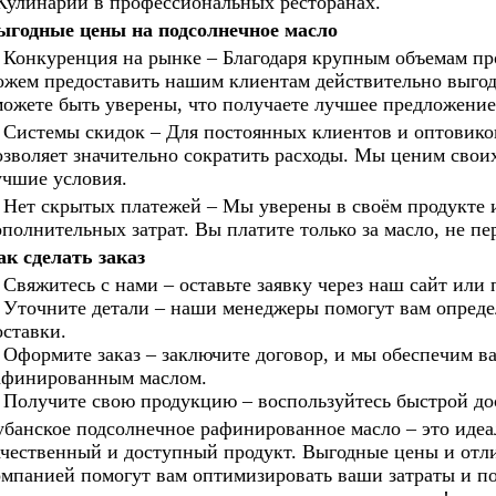
 Кулинарии в профессиональных ресторанах.
ыгодные цены на подсолнечное масло
. Конкуренция на рынке – Благодаря крупным объемам пр
ожем предоставить нашим клиентам действительно выгод
можете быть уверены, что получаете лучшее предложение
. Системы скидок – Для постоянных клиентов и оптовико
озволяет значительно сократить расходы. Мы ценим свои
учшие условия.
. Нет скрытых платежей – Мы уверены в своём продукте 
ополнительных затрат. Вы платите только за масло, не п
ак сделать заказ
. Свяжитесь с нами – оставьте заявку через наш сайт или
. Уточните детали – наши менеджеры помогут вам опред
оставки.
. Оформите заказ – заключите договор, и мы обеспечим 
афинированным маслом.
. Получите свою продукцию – воспользуйтесь быстрой до
убанское подсолнечное рафинированное масло – это идеа
ачественный и доступный продукт. Выгодные цены и отл
омпанией помогут вам оптимизировать ваши затраты и п