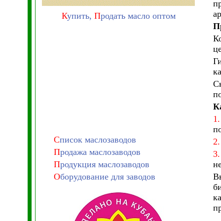
п
а
К
упить,
П
родать масло оптом
П
К
ц
Г
к
С
п
К
1
п
С
писок маслозаводов
2.
П
родажа маслозаводов
3.
П
родукция маслозаводов
н
О
борудование для заводов
В
б
к
п