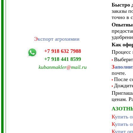
Быстро 
заказы п
точно в с
Опытные
предоста
удобрени
Э
кспорт агрохимии
Как офо
+7 918 632 7988
Процесс 
+7 918 441 8599
Выберит
•
З
аполнит
kubanmakler
mail.ru
@
почте.
После с
•
Дождите
•
Приглаша
ценам. Р
АЗОТН
К
упить 
К
упить 
К
упит о