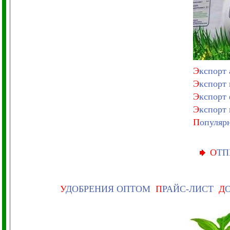
Э
кспорт
Э
кспорт
Э
кспорт
Э
кспорт
П
опуляр
О
ТП
У
ДОБРЕНИЯ ОПТОМ
П
РАЙС-ЛИСТ
Д