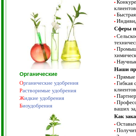
Конкуре
•
клиентов
Быстрая
•
Индивид
•
Сферы п
Сельско
•
техничес
Промышл
•
химичес
Научные
•
Наши пр
Органические
Прямые 
•
О
рганические удобрения
Гибкая 
•
клиентов
Р
астворимые удобрения
Партнер
•
Ж
идкие удобрения
Професс
•
Б
иоудобрения
ваших за
Как зак
Оставьт
•
Получит
•