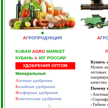
А
ГРОПРОДУКЦИЯ
А
ГР
KUBAN
AGRO
MARKET
КУБАНЬ
&
ЮГ РОССИИ
Купить 
УДОБРЕНИЯ
ОПТОМ
Нужен ам
оптовых 
Минеральные
напрямую
А
зотные удобрения
качество
К
алийные удобрения
Почему 
Ф
осфорные удобрения
Азотные
•
К
омплексные удобрения
Сертифи
•
Гибкие 
•