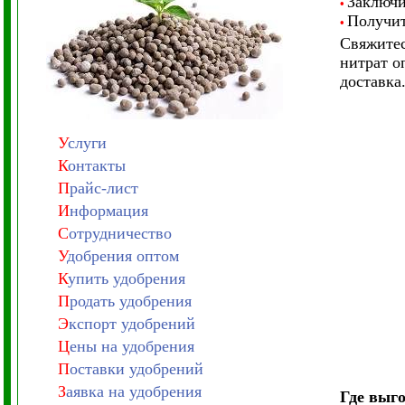
Заключи
•
Получит
•
Свяжитес
нитрат о
доставка
У
слуги
К
онтакты
П
райс-лист
И
нформация
С
отрудничество
У
добрения оптом
К
упить удобрения
П
родать удобрения
Э
кспорт удобрений
Ц
ены на удобрения
П
оставки удобрений
З
аявка на удобрения
Где выго