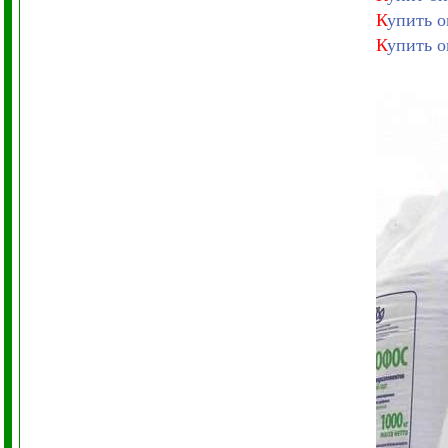
К
упить 
К
упить 