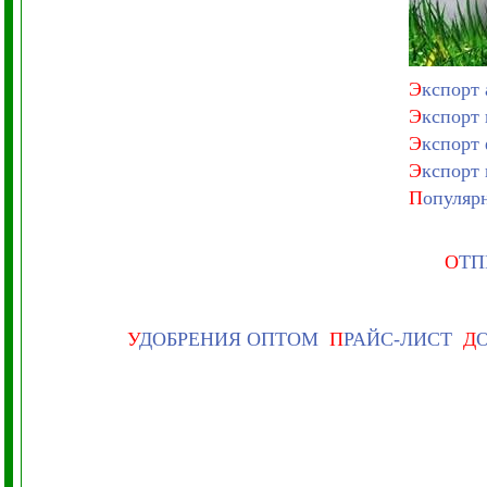
Э
кспорт
Э
кспорт
Э
кспорт
Э
кспорт
П
опуляр
О
ТП
У
ДОБРЕНИЯ ОПТОМ
П
РАЙС-ЛИСТ
Д