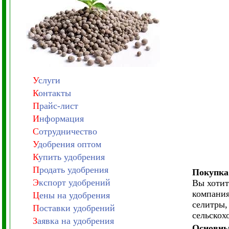
У
слуги
К
онтакты
П
райс-лист
И
нформация
С
отрудничество
У
добрения оптом
К
упить удобрения
П
родать удобрения
Покупка
Э
кспорт удобрений
Вы хотит
компания
Ц
ены на удобрения
селитры,
П
оставки удобрений
сельскох
З
аявка на удобрения
Основны