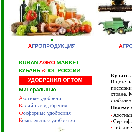
А
ГРОПРОДУКЦИЯ
А
ГР
KUBAN
AGRO
MARKET
КУБАНЬ
&
ЮГ РОССИИ
Купить 
УДОБРЕНИЯ
ОПТОМ
Ищете на
поставки
Минеральные
стране. 
А
зотные удобрения
стабильн
К
алийные удобрения
Почему с
Ф
осфорные удобрения
Азотные
•
К
омплексные удобрения
Сертифи
•
Гибкие 
•