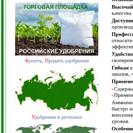
Высочай
качества
Доступн
производ
Професс
относите
эффектив
Удобство
своеврем
К
упить,
П
родать удобрения
Гибкая с
заказов,
Примене
Содержа
•
Примене
•
Аммиачна
быстро н
внесения
У
добрения в регионах
урожая.
Особенн