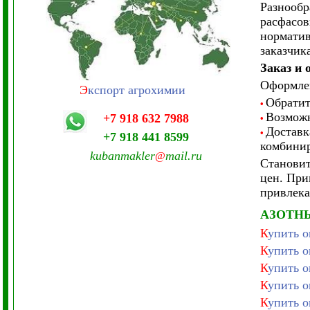
Разнообр
расфасов
норматив
заказчик
Заказ и 
Оформлен
Э
кспорт агрохимии
Обратит
•
Возможн
+7 918 632 7988
•
Доставк
•
+7 918 441 8599
комбинир
kubanmakler
mail.ru
@
Становит
цен. При
привлека
АЗОТН
К
упить 
К
упить 
К
упить 
К
упить 
К
упить 