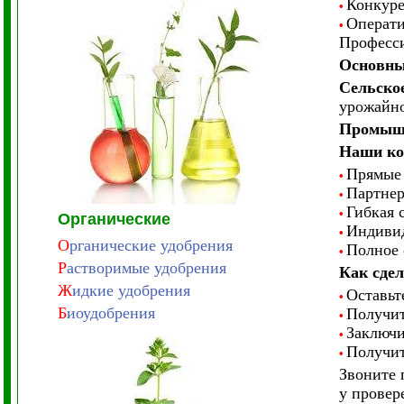
Конкуре
•
Операти
•
Професси
Основны
Сельское
урожайно
Промыш
Наши ко
Прямые 
•
Партнер
•
Гибкая 
•
Органические
Индивид
•
О
рганические удобрения
Полное 
•
Р
астворимые удобрения
Как сдел
Ж
идкие удобрения
Оставьте
•
Б
иоудобрения
Получит
•
Заключи
•
Получит
•
Звоните 
у провер