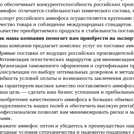
о обеспечивает конкурентоспособность российских прои
ммофос
отличается стабильностью химического состава,
кспорт российского аммофоса осуществляется крупными
чество товара и соблюдение международных стандартов.
качестве приобретаемого продукта и стабильность постав
ак наша компания помогает вам приобрести на экспо
ша компания предлагает комплекс услуг по поставке а
рямые поставки от ведущих российских производителей
птимизация логистических маршрутов для минимизации з
рганизация таможенного оформления и сертификации п
онсультации по выбору оптимальных дозировок и методо
ибкость условий оплаты и возможность заключения долг
 гарантируем высокое качество поставляемого аммофоса
аша цель — сделать ваш бизнес успешным и прибыльны
иобретение качественного аммофоса в больших объемах
одуктивность ваших полей и обеспечить высокую рентаб
офессионализм позволят вам минимизировать риски и м
нами.
кажите аммофос оптом и убедитесь в преимуществах на
годные условия сотрудничества и надежную поддержку н