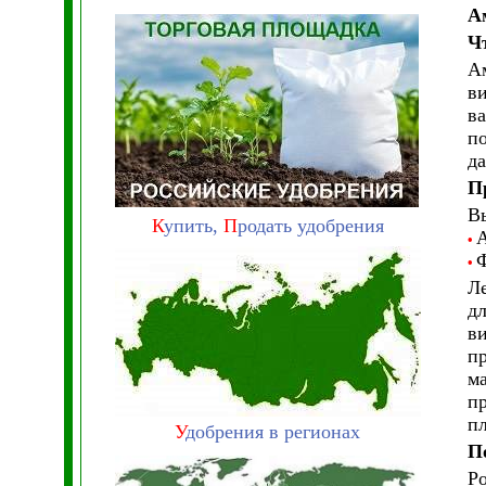
А
Ч
Ам
ви
в
по
да
П
Вы
К
упить,
П
родать удобрения
А
•
Ф
•
Ле
дл
ви
п
ма
пр
пл
У
добрения в регионах
П
Ро