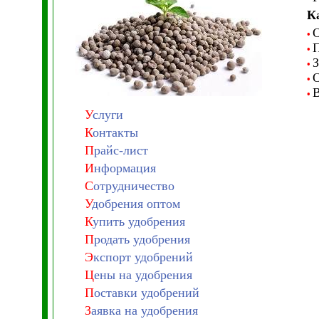
К
О
•
П
•
З
•
О
•
В
•
У
слуги
К
онтакты
П
райс-лист
И
нформация
С
отрудничество
У
добрения оптом
К
упить удобрения
П
родать удобрения
Э
кспорт удобрений
Ц
ены на удобрения
П
оставки удобрений
З
аявка на удобрения