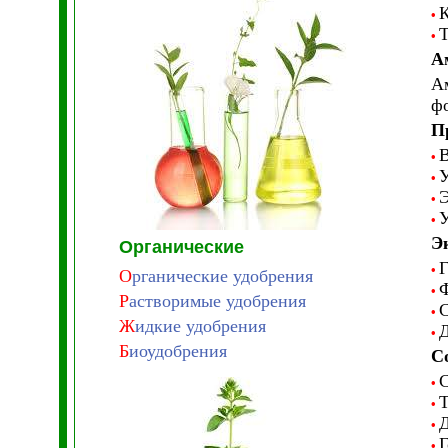
К
•
Т
•
А
Ам
фо
П
В
•
У
•
Э
•
У
•
Э
Органические
Г
•
О
рганические удобрения
Ф
•
Р
астворимые удобрения
С
•
Ж
идкие удобрения
Д
•
Б
иоудобрения
С
С
•
Т
•
Д
•
Г
•