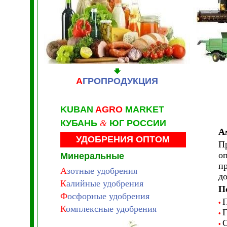
А
ГРОПРОДУКЦИЯ
KUBAN
AGRO
MARKET
КУБАНЬ
&
ЮГ РОССИИ
А
УДОБРЕНИЯ
ОПТОМ
Пр
о
Минеральные
пр
А
зотные удобрения
до
К
алийные удобрения
П
Ф
осфорные удобрения
П
•
К
омплексные удобрения
Г
•
С
•