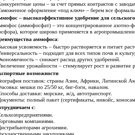
онкурентные цены – за счет прямых контрактов с завода
аможенное оформление «под ключ» – берем все формальн
ммофос – высокоэффективное удобрение для сельского
мофос (аммофосфат) – это концентрированное азотно-ф
сфора), которое широко применяется в агропромышленн
реимущества аммофоса
:
ысокая усвояемость – быстро растворяется и питает раст
ниверсальность – подходит для всех типов почв и культу
кономичность – снижает расход других удобрений.
величение урожайности – стимулирует рост и развитие р
кспортные возможности
еография поставок: страны Азии, Африки, Латинской Ам
асовка: мешки по 25/50 кг, биг-бэги, навалом.
пособы доставки: морские, ж/д, автотранспорт.
окументы: полный пакет (сертификаты, инвойс, коносам
отрудничаем с
:
ельхозпредприятиями.
орговыми компаниями.
истрибьюторами агрохимии.
осударственными закупщиками.