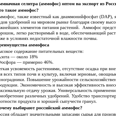
ммиачная селитра (аммофос) оптом на экспорт из Росс
то такое аммофос?
мофос, также известный как диаммонийфосфат (DAP), я
дов удобрений на мировом рынке благодаря своему выс
ажнейших элементов питания растений. Аммофос предст
рошок, легко растворимый в воде, обеспечивающий рас
же в условиях недостаточной влажности почвы.
реимущества аммофоса
сокое содержание питательных веществ:
зота — около 18%
осфора — примерно 46%.
гкая усвояемость растениями, отсутствие осадка при вн
я всех типов почв и культур, включая зерновые, овощны
ноградники. Повышение урожайности сельскохозяйствен
родукции. Экономичность и высокая эффективность внес
ксимальную отдачу урожая. Универсальность применения
иобретение различных удобрений. Удобство транспортир
отности продукта и хорошей сыпучести гранул.
очему выбирают российский аммофос?
ссия обладает значительными запасами сырья для произ