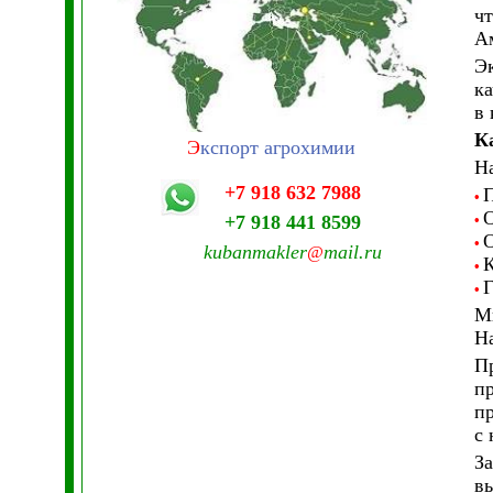
чт
А
Э
ка
в 
К
Э
кспорт агрохимии
На
+7 918 632 7988
П
•
О
+7 918 441 8599
•
О
•
kubanmakler
mail.ru
@
К
•
Г
•
Мы
Н
Пр
пр
пр
с 
За
вы