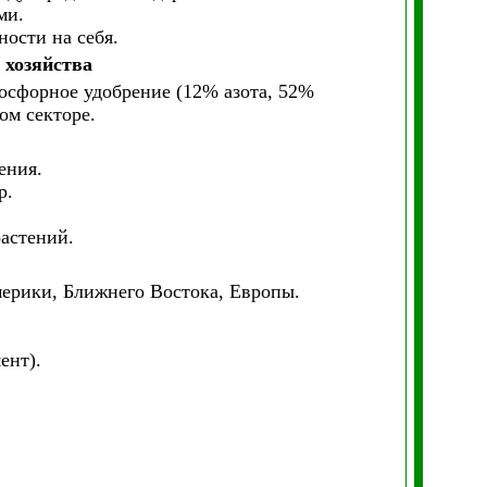
ми.
ости на себя.
 хозяйства
осфорное удобрение (12% азота, 52%
ом секторе.
ения.
р.
астений.
ерики, Ближнего Востока, Европы.
ент).