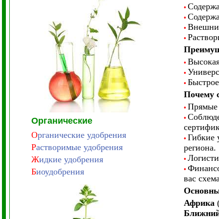
Содержа
•
Содержа
•
Внешний
•
Раствор
•
Преимущ
Высокая
•
Универс
•
Быстрое
•
Почему с
Прямые 
•
Соблюде
•
Органические
сертифик
О
рганические удобрения
Гибкие 
•
Р
астворимые удобрения
региона.
Логисти
Ж
идкие удобрения
•
Финансо
•
Б
иоудобрения
вас схем
Основны
Африка
(
Ближний