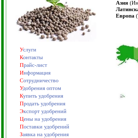
Азия
(Ин
Латинск
Европа
(
У
слуги
К
онтакты
П
райс-лист
И
нформация
С
отрудничество
У
добрения оптом
К
упить удобрения
П
родать удобрения
Э
кспорт удобрений
Ц
ены на удобрения
П
оставки удобрений
З
аявка на удобрения