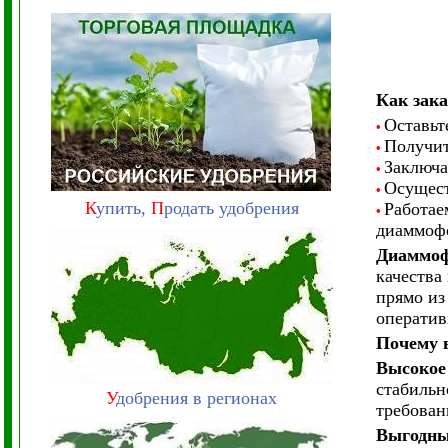
Как зака
Оставьте
•
Получит
•
Заключа
•
Осущест
•
К
упить,
П
родать удобрения
Работае
•
диаммоф
Диаммофо
качества
прямо из
оператив
Почему 
Высокое
стабильн
У
добрения в регионах
требован
Выгодны