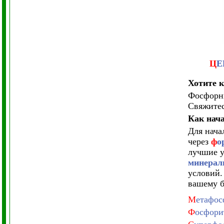
Ц
Е
Хотите к
Фосфорны
Свяжитес
Как нача
Для нача
через
ф
о
лучшие у
минерал
условий.
вашему б
М
етафос
Ф
осфори