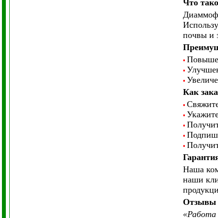
Что тако
Диаммофо
Использу
почвы и 
Преимущ
Повышен
•
Улучшен
•
Увеличе
•
Как зак
Свяжите
•
Укажите
•
Получит
•
Подпиши
•
Получит
•
Гарантия
Наша ком
наши кли
продукц
Отзывы 
«Работа 