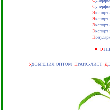
С
уперфос
С
уперфос
Э
кспорт
Э
кспорт
Э
кспорт
Э
кспорт
П
опуляр
О
ТП
У
ДОБРЕНИЯ ОПТОМ
П
РАЙС-ЛИСТ
Д