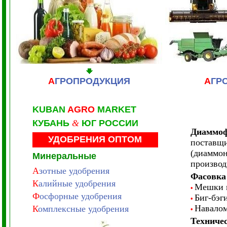
А
ГРОПРОДУКЦИЯ
А
ГР
KUBAN
AGRO
MARKET
КУБАНЬ
&
ЮГ РОССИИ
Диаммофо
УДОБРЕНИЯ
ОПТОМ
поставщи
(диаммон
Минеральные
производ
А
зотные удобрения
Фасовка
К
алийные удобрения
Мешки по
•
Ф
осфорные удобрения
Биг-бэг
•
Навалом
К
омплексные удобрения
•
Техниче