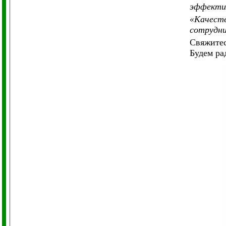
эффектив
«Качеств
сотрудни
Свяжитес
Будем ра