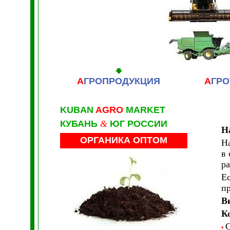
А
ГРОПРОДУКЦИЯ
А
ГРО
KUBAN
AGRO
MARKET
КУБАНЬ
&
ЮГ РОССИИ
Н
ОРГАНИКА ОПТОМ
На
в 
р
Ес
пр
В
К
С
•