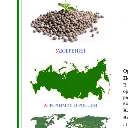
У
ДОБРЕНИЯ
О
П
В 
ор
ра
во
А
ГРОХИМИЯ В РОССИИ
К
В
П
•