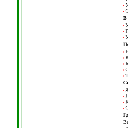
У
•
С
•
В
У
•
П
•
У
•
П
Н
•
К
•
Б
•
С
•
Т
•
С
Ж
•
Г
•
К
•
С
•
Г
Ве