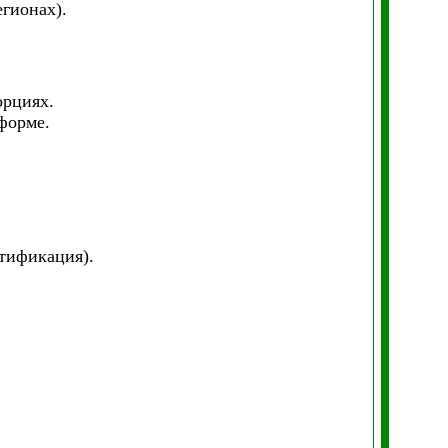
гионах).
орциях.
форме.
тификация).