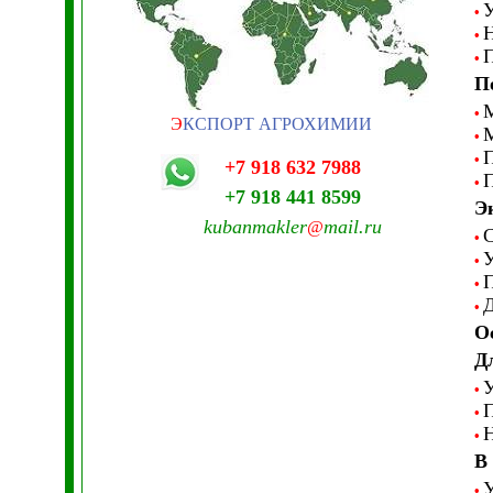
У
•
Н
•
П
•
П
М
•
Э
КСПОРТ АГРОХИМИИ
М
•
П
•
+7 918 632 7988
П
•
+7 918 441 8599
Э
kubanmakler
mail.ru
@
С
•
У
•
П
•
Д
•
О
Д
У
•
П
•
Н
•
В
У
•