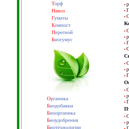
Т
орф
p
•
П
Навоз
•
О
•
Г
уматы
К
К
омпост
С
•
П
ерегной
p
•
Б
иогумус
П
•
О
•
С
С
•
p
•
П
•
О
С
•
p
•
О
рганика
П
•
Б
иодобавки
П
Б
иоорганика
С
•
Б
иоудобрения
p
•
Б
иотехнологии
П
•