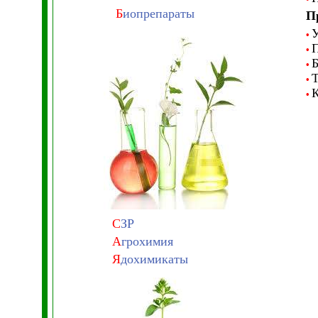
Б
иопрепараты
П
У
•
П
•
Б
•
Т
•
К
•
С
ЗР
А
грохимия
Я
дохимикаты