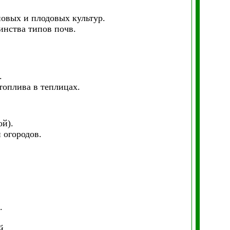
овых и плодовых культур.
инства типов почв.
.
топлива в теплицах.
ой).
 огородов.
.
й.