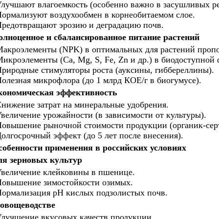
лучшают влагоемкость (особенно важно в засушливых ре
ормализуют воздухообмен в корнеобитаемом слое.
редотвращают эрозию и деградацию почв.
олноценное и сбалансированное питание растений
акроэлементы (NPK) в оптимальных для растений проп
икроэлементы (Ca, Mg, S, Fe, Zn и др.) в биодоступной 
риродные стимуляторы роста (ауксины, гиббереллины).
олезная микрофлора (до 1 млрд КОЕ/г в биогумусе).
кономическая эффективность
нижение затрат на минеральные удобрения.
величение урожайности (в зависимости от культуры).
овышение рыночной стоимости продукции (органик-сер
олгосрочный эффект (до 5 лет после внесения).
собенности применения в российских условиях
ля зерновых культур
величение клейковины в пшенице.
овышение зимостойкости озимых.
ормализация pH кислых подзолистых почв.
 овощеводстве
лучшение вкусовых качеств продукции.