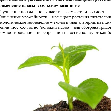
рименение навоза в сельском хозяйстве
лучшение почвы – повышает влагоемкость и рыхлость гр
овышение урожайности – насыщает растения питательн
иологическое земледелие – экологичная альтернатива х
епличное хозяйство (конский навоз – для обогрева грядок
омпостирование – перепревший навоз используют как бе