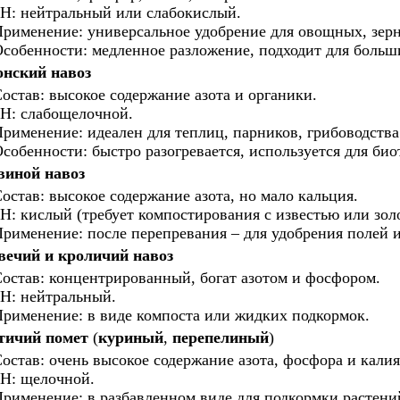
H: нейтральный или слабокислый.
рименение: универсальное удобрение для овощных, зерн
собенности: медленное разложение, подходит для больш
онский навоз
остав: высокое содержание азота и органики.
H: слабощелочной.
рименение: идеален для теплиц, парников, грибоводства
собенности: быстро разогревается, используется для био
виной навоз
остав: высокое содержание азота, но мало кальция.
H: кислый (требует компостирования с известью или зол
рименение: после перепревания – для удобрения полей и
вечий и кроличий навоз
остав: концентрированный, богат азотом и фосфором.
H: нейтральный.
рименение: в виде компоста или жидких подкормок.
тичий помет
(
куриный
,
перепелиный
)
остав: очень высокое содержание азота, фосфора и калия
H: щелочной.
рименение: в разбавленном виде для подкормки растени