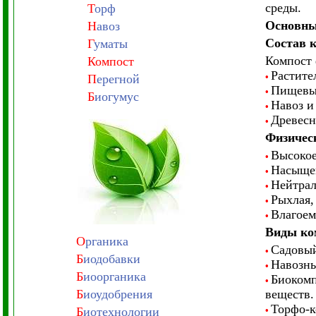
среды.
Т
орф
Основны
Н
авоз
Состав 
Г
уматы
Компост 
Компост
Растите
•
П
ерегной
Пищевые
•
Б
иогумус
Навоз и
•
Древесн
•
Физическ
Высокое
•
Насыщен
•
Нейтрал
•
Рыхлая,
•
Влагоем
•
Виды ко
О
рганика
Садовый
•
Б
иодобавки
Навозны
•
Б
иоорганика
Биокомп
•
Б
иоудобрения
веществ.
Торфо-к
Б
иотехнологии
•