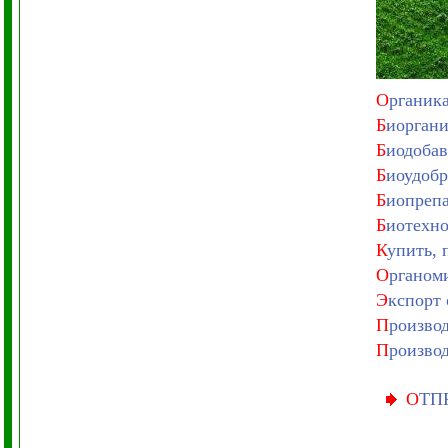
О
рганика
Б
иоргани
Б
иодобав
Б
иоудобр
Б
иопрепа
Б
иотехно
К
упить, 
О
рганом
Э
кспорт 
П
роизво
П
роизво
О
ТП