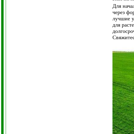
Для нача
через фо
лучшие у
для раст
долгосро
Свяжитес