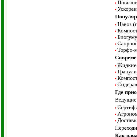
Повышен
•
Ускорен
•
Популяр
Навоз (
•
Компос
•
Биогуму
•
Сапропе
•
Торфо-м
•
Совреме
Жидкие 
•
Гранули
•
Компост
•
Сидерал
•
Где прио
Ведущие 
Сертиф
•
Агроном
•
Доставк
•
Переходи
Как нача