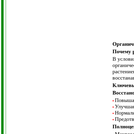
Органиче
Почему 
В услови
органиче
растение
восстана
Ключевы
Восстан
Повышаю
•
Улучшаю
•
Нормали
•
Предотв
•
Полноцен