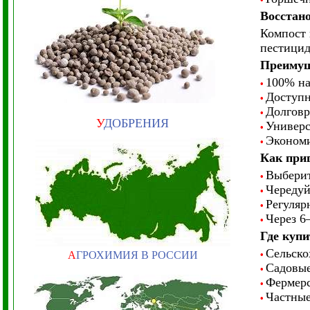
Восстан
Компост 
пестицид
Преимущ
100% на
•
Доступн
•
Долговр
•
У
ДОБРЕНИЯ
Универс
•
Экономи
•
Как при
Выберит
•
Чередуйт
•
Регуляр
•
Через 6
•
Где купи
Сельско
А
ГРОХИМИЯ В РОССИИ
•
Садовые
•
Фермерс
•
Частные
•