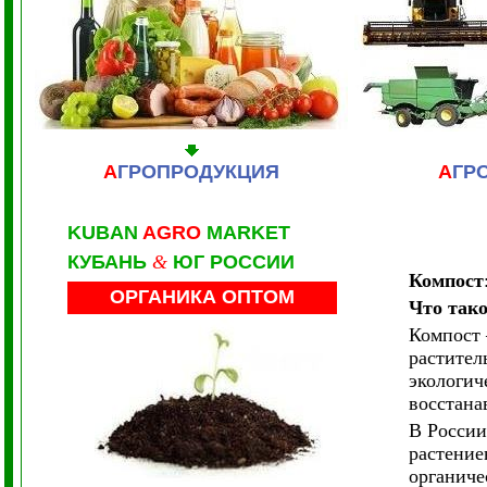
А
ГРОПРОДУКЦИЯ
А
ГР
KUBAN
AGRO
MARKET
КУБАНЬ
&
ЮГ РОССИИ
Компост
ОРГАНИКА ОПТОМ
Что тако
Компост 
растител
экологич
восстана
В России
растение
органиче