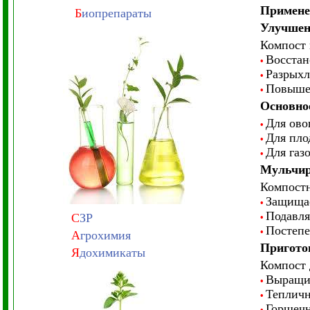
Применен
Б
иопрепараты
Улучшен
Компост 
Восстан
•
Разрыхл
•
Повышен
•
Основное
Для ово
•
Для пло
•
Для газ
•
Мульчир
Компостн
Защищае
•
Подавля
С
ЗР
•
Постепе
•
А
грохимия
Пригото
Я
дохимикаты
Компост 
Выращив
•
Тепличн
•
Горшечн
•