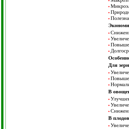
Макроэл
•
Микроэл
•
Природн
•
Полезна
•
Экономи
Снижени
•
Увеличе
•
Повышен
•
Долгоср
•
Особенно
Для зер
Увеличе
•
Повышен
•
Нормали
•
В овоще
Улучшен
•
Увеличе
•
Снижени
•
В плодов
Увеличе
•