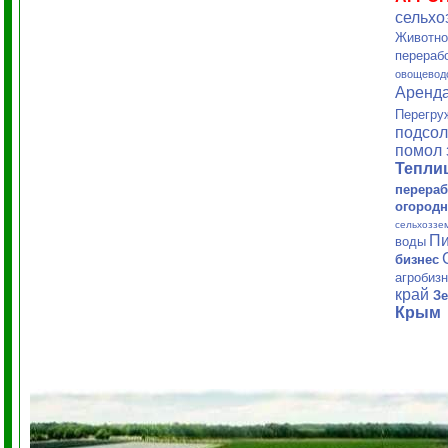
сельхо
Животно
перераб
овощевод
Аренд
Перегру
подсол
помол 
Тепл
перераб
огородн
сельхоззе
Пи
воды
бизнес
агробиз
край
Зе
Крым