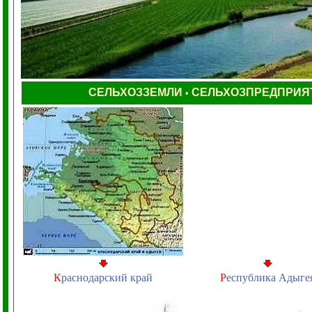
СЕЛЬХОЗЗЕМЛИ
СЕЛЬХОЗПРЕДПРИЯ
•
К
раснодарский край
Р
еспублика Адыге