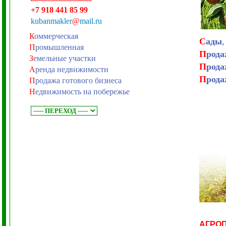
+7 918 441 85 99
kubanmakler
@
mail.ru
К
оммерческая
С
ады
,
П
ромышленная
П
рода
З
емельные участки
П
рода
А
ренда недвижимости
П
рода
П
родажа готового бизнеса
Н
едвижимость на побережье
АГРО