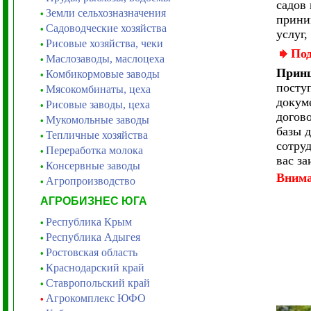
садов
Земли сельхозназначения
•
прини
Садоводческие хозяйства
•
услуг,
Рисовые хозяйства, чеки
•
Под
Маслозаводы, маслоцеха
•
Принц
Комбикормовые заводы
•
посту
Мясокомбинаты, цеха
•
докум
Рисовые заводы, цеха
•
догово
Мукомольные заводы
•
базы 
Тепличные хозяйства
•
сотру
Переработка молока
•
вас за
Консервные заводы
•
Вним
Агропроизводство
•
АГРОБИЗНЕС ЮГА
Республика Крым
•
Республика Адыгея
•
Ростовская область
•
Краснодарский край
•
Ставропольский край
•
Агрокомплекс ЮФО
•