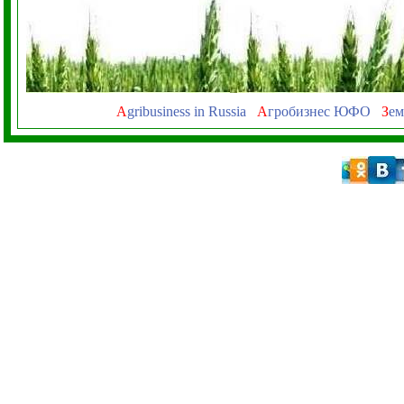
A
gribusiness in Russia
А
гробизнес ЮФО
З
ем