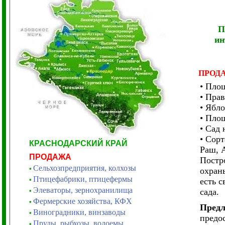
П
ин
ПРОД
• Площ
• Прав
• Ябл
• Пло
• Сад 
• Сор
КРАСНОДАРСКИЙ КРАЙ
Раш, 
ПРОДАЖА
Постр
Сельхозпредприятия, колхозы
•
охран
Птицефабрики, птицефермы
•
есть с
Элеваторы, зернохранилища
•
сада.
Фермерские хозяйства, КФХ
•
Предл
Виноградники, винзаводы
•
предо
Пруды, рыбхозы, водоемы
•