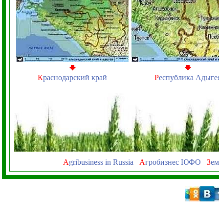
К
раснодарский край
Р
еспублика Адыге
A
gribusiness in Russia
А
гробизнес ЮФО
З
ем