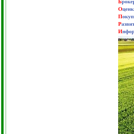
Б
роке
О
ценк
П
окуп
Р
азви
И
нфор