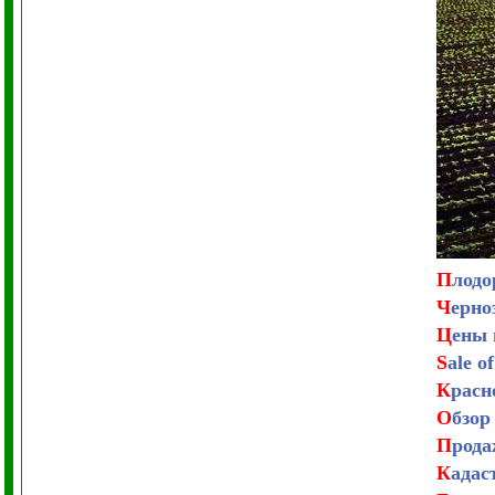
П
лодо
Ч
ерно
Ц
ены 
S
ale o
К
расн
О
бзор
П
рода
К
адас