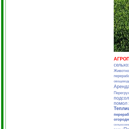
АГРО
сельхо
Животно
перераб
овощевод
Аренд
Перегру
подсол
помол 
Тепл
перераб
огородн
сельхоззе