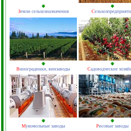
З
емли сельхозназначения
С
ельхозпредприяти
В
иноградники, винзаводы
С
адоводческие хозяй
М
укомольные заводы
Р
исовые заводы