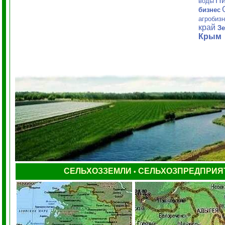
Пи
воды
бизнес
агробиз
край
Зе
Крым
СЕЛЬХОЗЗЕМЛИ
СЕЛЬХОЗПРЕДПРИЯ
•