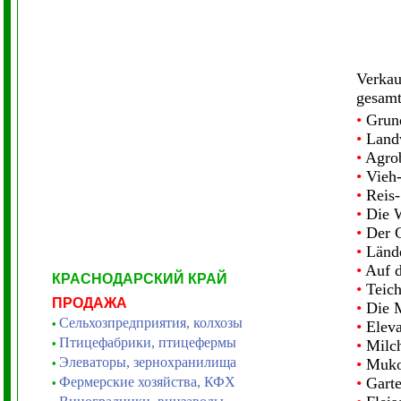
Verkau
gesamt
•
Grund
•
Landw
•
Agro
•
Vieh-
•
Reis
•
Die W
•
Der G
•
Lände
•
Auf d
КРАСНОДАРСКИЙ КРАЙ
•
Teich
ПРОДАЖА
•
Die M
Сельхозпредприятия, колхозы
•
•
Eleva
Птицефабрики, птицефермы
•
•
Milch
Элеваторы, зернохранилища
•
Muko
•
Фермерские хозяйства, КФХ
•
Garte
•