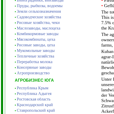
•
Fleis
Виноградники, винзаводы
•
•
Gefl
Пруды, рыбхозы, водоемы
•
Земли сельхозназначения
The tot
•
Садоводческие хозяйства
This i
•
7.5% o
Рисовые хозяйства, чеки
•
the Kr
Маслозаводы, маслоцеха
•
Комбикормовые заводы
The ag
•
Мясокомбинаты, цеха
owners
•
farms,
Рисовые заводы, цеха
•
Мукомольные заводы
•
Kuban 
Тепличные хозяйства
agrar-
•
Переработка молока
natürl
•
Bewohn
Консервные заводы
•
gescha
Агропроизводство
•
Unter 
АГРОБИЗНЕС ЮГА
unsere
Республика Крым
•
landwi
Республика Адыгея
•
der Ve
Ростовская область
•
Schwar
Краснодарский край
•
Zitrus
Ставропольский край
•
Ackerf