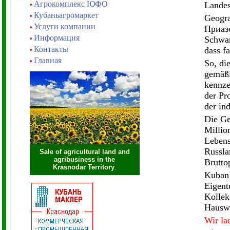
Агрокомплекс ЮФО
Landes
•
Кубаньагромаркет
•
Geogra
Услуги компании
•
Приазо
Информация
•
Schwar
Контакты
dass fa
•
Главная
•
So, di
gemäßi
kennze
der Pr
der in
Die Ge
Millio
Lebens
Russla
Sale of agricultural land and
agribusiness in the
Brutto
Krasnodar Territory
.
Kuban 
Eigent
Kollek
Hauswi
Wir la