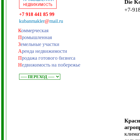
Die Ko
+7-91
+7 918 441 85 99
kubanmakler
@
mail.ru
К
оммерческая
П
ромышленная
З
емельные участки
А
ренда недвижимости
П
родажа готового бизнеса
Н
едвижимость на побережье
Красн
агроп
клима