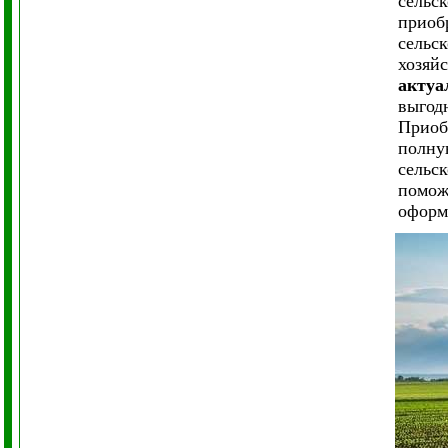
сельс
приоб
сельс
хозяй
актуа
выгод
Приоб
полну
сельс
помож
оформ