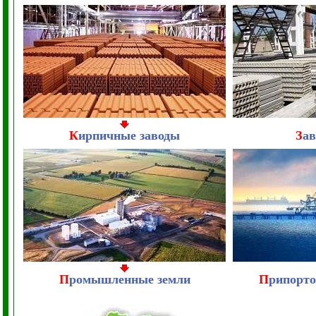
К
ирпичные заводы
З
а
П
ромышленные земли
П
рипорто