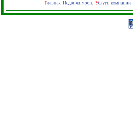
Г
лавная
Н
едвижимость
У
слуги компании