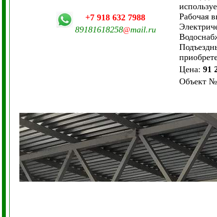
используе
Рабочая в
+7 918 632 7988
Электриче
89181618258
mail.ru
@
Водоснабж
Подъездны
приобрете
Цена:
91 
Объект
№