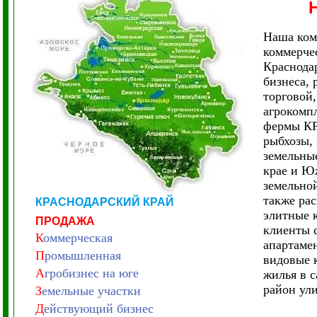
Наша ком
коммерче
Краснода
бизнеса, 
торговой
агрокомпл
фермы КР
рыбхозы, 
земельные
крае и Ю
земельно
также ра
КРАСНОДАРСКИЙ КРАЙ
элитные 
ПРОДАЖА
клиенты 
К
оммерческая
апартамен
П
ромышленная
видовые 
А
гробизнес на юге
жилья в 
район ул
З
емельные участки
Д
ействующий бизнес