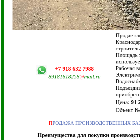
Продается
Краснодар
строитель
Площадь з
используе
Рабочая в
+7 918 632 7988
Электриче
89181618258
mail.ru
@
Водоснабж
Подъездны
приобрете
Цена:
91 
Объект
№
П
РОДАЖА ПРОИЗВОДСТВЕННЫХ БА
Преимущества для покупки производств