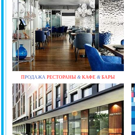
П
РОДАЖА
РЕСТОРАНЫ
&
КАФЕ
&
БАРЫ