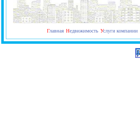
Г
лавная
Н
едвижимость
У
слуги компании