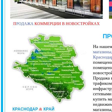
П
РОДАЖА
КОММЕРЦИИ В НОВОСТРОЙКАХ
ПР
На нашем
магазины,
Краснода
помещени
помещени
новостро
Продажа 
трафиком.
инфрастр
сетевыми
купить ма
недвижим
КРАСНОДАР
&
КРАЙ
магазины