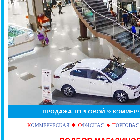
ПРОДАЖА
ТОРГОВОЙ
&
КОММЕР
К
ОММЕРЧЕСКАЯ
О
ФИСНАЯ
Т
ОРГОВАЯ