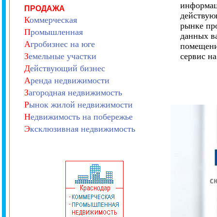
информац
ПРОДАЖА
действую
К
оммерческая
рынке пр
П
ромышленная
данных в
А
гробизнес на юге
помещени
З
емельные участки
сервис н
Д
ействующий бизнес
А
ренда недвижимости
З
агородная недвижимость
Р
ынок жилой недвижимости
Н
едвижимость на побережье
Э
ксклюзивная недвижимость