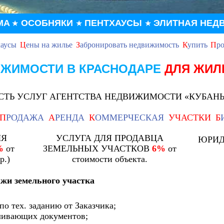
МА
ОСОБНЯКИ
ПЕНТХАУСЫ
ЭЛИТНАЯ НЕД
★
★
★
хаусы
Ц
ены на жилье
З
абронировать недвижимость
К
упить
П
ро
ИЖИМОСТИ В КРАСНОДАРЕ
ДЛЯ ЖИ
ТЬ УСЛУГ АГЕНТСТВА НЕДВИЖИМОСТИ «КУБАН
П
РОДАЖА
А
РЕНДА
К
ОММЕРЧЕСКАЯ
УЧАСТКИ
Б
ЛЯ
УСЛУГА ДЛЯ ПРОДАВЦА
ЮРИД
%
от
ЗЕМЕЛЬНЫХ УЧАСТКОВ
6%
от
р.)
стоимости объекта.
жи земельного участка
по тех. заданию от Заказчика;
ливающих документов;