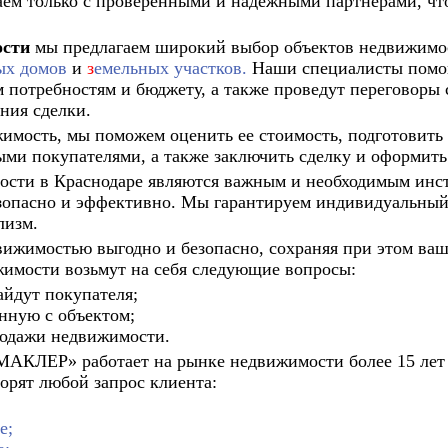
аем только с проверенными и надежными партнерами, что
ости
мы предлагаем широкий выбор объектов недвижимос
ых домов
и
з
емельных участков.
Наши специалисты помог
м потребностям и бюджету, а также проведут переговоры 
ния сделки.
жимость, мы поможем оценить ее стоимость, подготовит
ыми покупателями, а также заключить сделку и оформить
ости в Краснодаре являются важным и необходимым инст
опасно и эффективно. Мы гарантируем индивидуальный 
лизм.
вижимостью выгодно и безопасно, сохраняя при этом ва
жимости возьмут на себя следующие вопросы:
айдут покупателя;
нную с объектом;
родажи недвижимости.
КЛЕР» работает на рынке недвижимости более 15 лет 
ворят любой запрос клиента:
е;