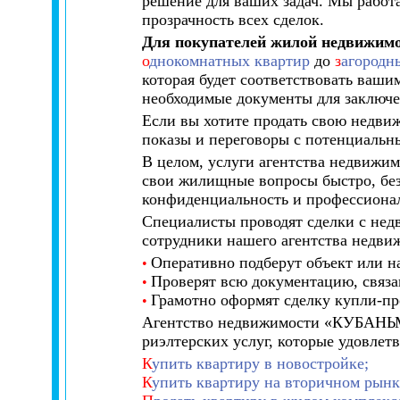
решение для ваших задач. Мы работ
прозрачность всех сделок.
Для покупателей жилой недвижим
о
днокомнатных квартир
до
з
агородн
которая будет соответствовать ваши
необходимые документы для заключе
Если вы хотите продать свою недви
показы и переговоры с потенциальн
В целом, услуги агентства недвижим
свои жилищные вопросы быстро, без
конфиденциальность и профессиона
Специалисты проводят сделки с нед
сотрудники нашего агентства недви
Оперативно подберут объект или н
•
Проверят всю документацию, связа
•
Грамотно оформят сделку купли-п
•
Агентство недвижимости «КУБАНЬМА
риэлтерских услуг, которые удовлет
К
упить квартиру в новостройке;
К
упить квартиру на вторичном рынк