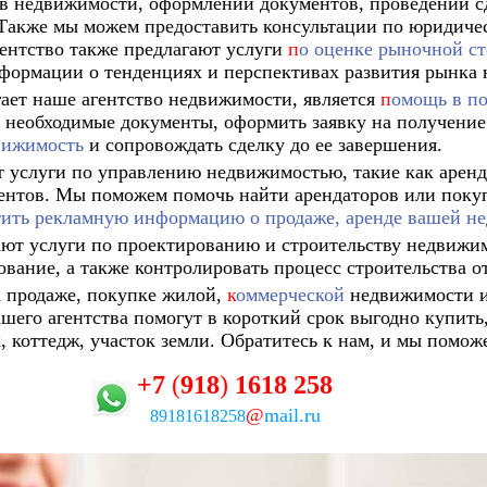
ов недвижимости, оформлении документов, проведении с
Также мы можем предоставить консультации по юридиче
ентство также предлагают услуги
п
о оценке рыночной с
формации о тенденциях и перспективах развития рынка 
гает наше агентство недвижимости, является
п
омощь в п
необходимые документы, оформить заявку на получени
вижимость
и сопровождать сделку до ее завершения.
 услуги по управлению недвижимостью, такие как аренд
ентов. Мы поможем помочь найти арендаторов или покуп
тить рекламную информацию о продаже, аренде вашей н
ают услуги по проектированию и строительству недвижим
вание, а также контролировать процесс строительства от
 продаже, покупке жилой,
к
оммерческой
недвижимости 
шего агентства помогут в короткий срок выгодно купить,
, коттедж, участок земли.
Обратитесь к нам, и мы помож
+7
(
918
)
1618
258
@
mail.ru
89181618258