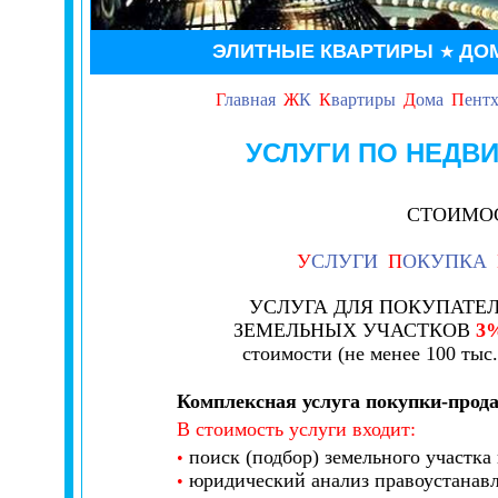
ЭЛИТНЫЕ КВАРТИРЫ
ДО
★
Г
лавная
Ж
К
К
вартиры
Д
ома
П
ент
УСЛУГИ ПО НЕДВ
СТОИМОС
У
СЛУГИ
П
ОКУПКА
УСЛУГА ДЛЯ ПОКУПАТЕ
ЗЕМЕЛЬНЫХ УЧАСТКОВ
3
стоимости (не менее 100 тыс.
Комплексная услуга покупки-прода
В стоимость услуги входит:
поиск (подбор) земельного участка 
•
юридический анализ правоустанав
•