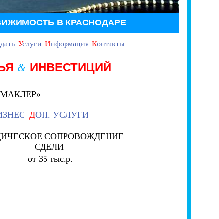
ВИЖИМОСТЬ В КРАСНОДАРЕ
дать
У
слуги
И
нформация
К
онтакты
ЛЬЯ
ИНВЕСТИЦИЙ
&
ЬМАКЛЕР»
ИЗНЕС
Д
ОП. УСЛУГИ
ИЧЕСКОЕ СОПРОВОЖДЕНИЕ
СДЕЛИ
от 35 тыс.р.