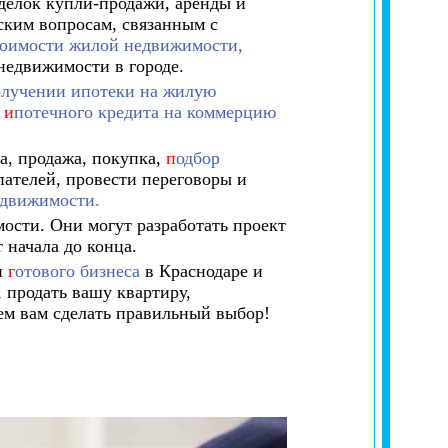
делок купли-продажи, аренды и
ским вопросам, связанным с
тоимости жилой недвижимости,
недвижимости в городе.
олучении ипотеки на жилую
е
и
потечного кредита на коммерцию
а, продажа, покупка,
п
одбор
ателей, провести переговоры и
едвижимости.
ости. Они могут разработать проект
 начала до конца.
и
г
отового бизнеса
в Краснодаре и
 продать вашу квартиру,
ем вам сделать правильный выбор!