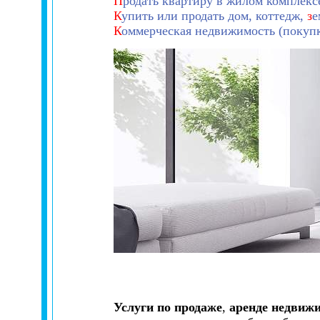
П
родать квартиру в жилом комплекс
К
упить или продать дом, коттедж,
з
е
К
оммерческая недвижимость (покупка
Услуги по продаже
,
аренде недвижи