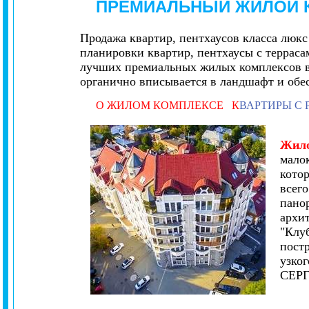
ПРЕМИАЛЬНЫЙ ЖИЛОЙ 
Продажа квартир, пентхаусов класса люкс
планировки квартир, пентхаусы с террас
лучших премиальных жилых комплексов в 
органично вписывается в ландшафт и обе
О ЖИЛОМ КОМПЛЕКСЕ
К
ВАРТИРЫ С
Жило
мало
кото
всего
пано
архи
"Клу
пост
узко
СЕРГ