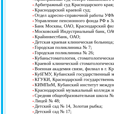
Арбитражный суд Краснодарского края
;
•
Краснодарский краевой суд
;
•
Отдел адресно-справочной работы УФМ
•
Управление пенсионного фонда РФ в За
•
Банк Москвы, ОАО, Краснодарский фи
•
Московский Индустриальный банк, ОА
•
Крайинвестбанк, ОАО
;
•
Детская краевая клиническая больница
;
•
Городская поликлиника № 7
;
•
Городская поликлиника № 26
;
•
Кубаньстоматология, стоматологическа
•
Краевой клинический стоматологическ
•
Военная академия связи, филиал в г. К
•
КубГМУ, Кубанский государственный 
•
КГУКИ, Краснодарский государственны
•
КИМПиМ, Кубанский институт междуна
•
Краснодарский музыкальный колледж и
•
Средняя общеобразовательная школа №
•
Лицей № 48
;
•
Детский сад № 14, Золотая рыбка
;
•
Детский сад № 17
;
•