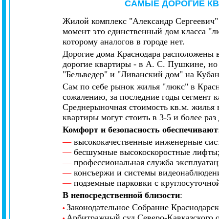
САМЫЕ ДОРОГИЕ КВ
Жилой комплекс "Александр Сергеевич" 
момент это единственный дом класса "л
которому аналогов в городе нет.
Дорогие дома Краснодара расположены в
дорогие квартиры - в А. С. Пушкине, н
"
Бельведер
" и "
Ливанский дом
"
на Куба
Сам по себе рынок жилья "люкс" в Крас
сожалению, за последние годы сегмент 
Среднерыночная стоимость кв.м. жилья 
квартиры могут стоить в 3-5 и более раз
Комфорт и безопасность обеспечивают
—
высококачественные инженерные сис
—
бесшумные высокоскоростные лифты
—
профессиональная служба эксплуатац
—
консъержи и системы видеонаблюден
—
подземные парковки с круглосуточно
В непосредственной близости
:
Законодательное Собрание Краснодарск
•
Арбитражный суд Северо-Кавказского 
•