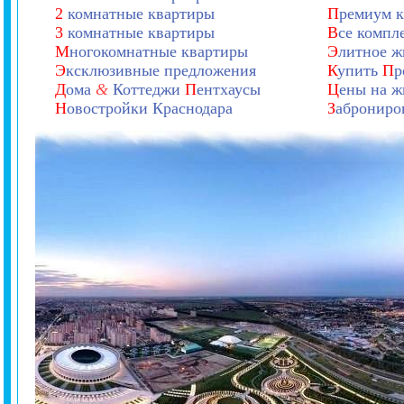
2
комнатные квартиры
П
ремиум к
3
комнатные квартиры
В
се компл
М
ногокомнатные квартиры
Э
литное ж
Э
ксклюзивные предложения
К
упить
П
р
Д
ома
&
Коттеджи
П
ентхаусы
Ц
ены на ж
Н
овостройки Краснодара
З
аброниро