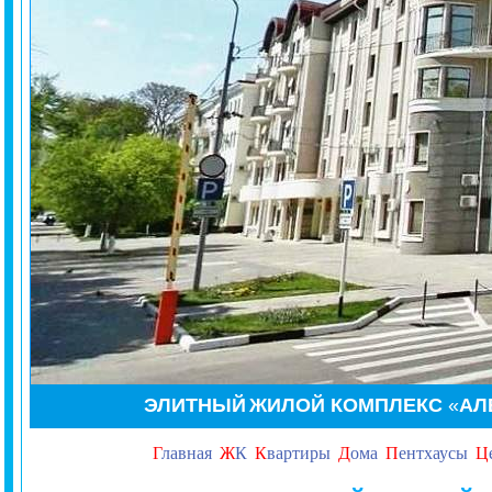
ЭЛИТНЫЙ
ЖИЛОЙ КОМПЛЕКС
«
АЛ
Г
лавная
Ж
К
К
вартиры
Д
ома
П
ентхаусы
Ц