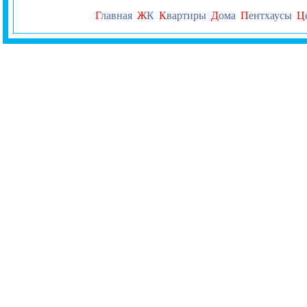
Г
лавная
Ж
К
К
вартиры
Д
ома
П
ентхаусы
Ц