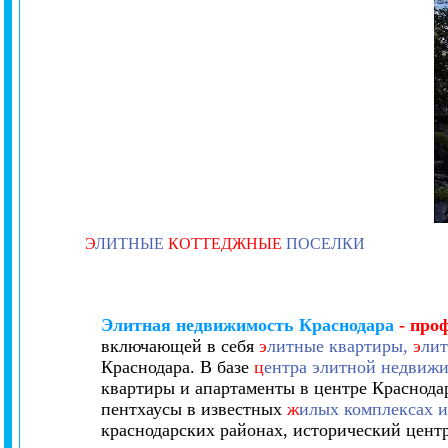
Э
ЛИТНЫЕ
КОТТЕДЖНЫЕ
ПОСЕЛКИ
Элитная недвижимость Краснодара
- про
включающей в себя
э
литные квартиры,
э
лит
Краснодара. В базе
ц
ентра элитной недвиж
квартиры и апартаменты в центре Краснодар
пентхаусы в известных
ж
илых комплексах и
краснодарских районах, исторический цен