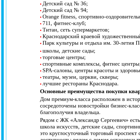
Детский сад № 36
;
•
Детский сад № 94
;
•
Orange fitness, спортивно-оздоровител
•
711, фитнес-клуб
;
•
Титан, сеть супермаркетов
;
•
Краснодарский краевой художественный
•
Парк культуры и отдыха им. 30-летия 
•
школы, детские сады;
•
торговые центры;
•
спортивные комплексы, фитнес центры
•
SPA-салоны, центры красоты и здоровь
•
театры, музеи, церкви, скверы;
•
лучшие рестораны Краснодара.
•
Основные преимущества покупки кв
Дом премиум-класса расположен в истор
сосредоточены новостройки бизнес-клас
благополучия владельца.
Рядом с ЖК «Александр Сергеевич» есть
школа искусств, детские сады, спортивн
это круглосуточный торговый проспект 
доступность: рядом с домом остановки т