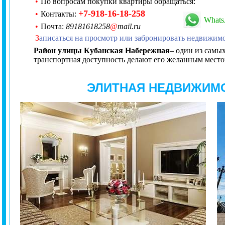
•
По вопросам покупки квартиры обращаться:
+7
-
918
-
16
-
18
-
258
•
Контакты:
What
•
Почта:
89181618258
@
mail.ru
З
аписаться на просмотр или забронировать недвижим
Район улицы Кубанская Набережная
– один из самы
транспортная доступность делают его желанным место
ЭЛИТНАЯ НЕДВИЖИМ