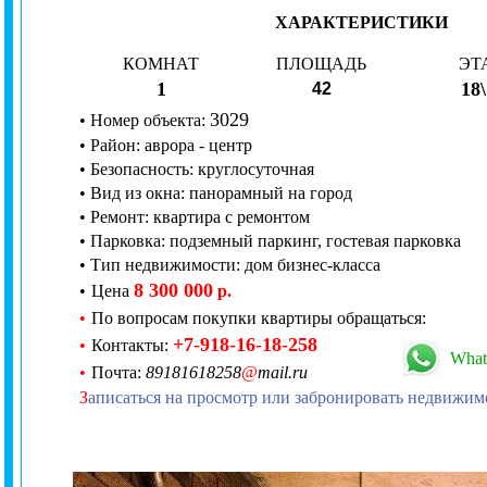
ХАРАКТЕРИСТИКИ
КОМНАТ
ПЛОЩАДЬ
ЭТ
1
18
42
3
029
•
Номер
объекта:
•
Район: аврора - центр
•
Безопасность:
круглосуточная
•
Вид из окна:
панорамный на город
• Ремонт:
квартира с ремонтом
• Парковка: подземный паркинг, гостевая парковка
• Тип недвижимости: дом бизнес-класса
8 300 000
•
Цена
р.
•
По вопросам покупки квартиры обращаться:
+7
-
918
-
16
-
18
-
258
•
Контакты:
What
•
Почта:
89181618258
@
mail.ru
З
аписаться на просмотр или забронировать недвижим