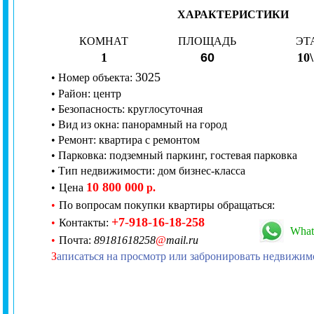
ХАРАКТЕРИСТИКИ
КОМНАТ
ПЛОЩАДЬ
ЭТ
1
60
10
3
025
•
Номер
объекта:
•
Район: центр
•
Безопасность:
круглосуточная
•
Вид из окна:
панорамный на город
• Ремонт:
квартира с ремонтом
• Парковка: подземный паркинг, гостевая парковка
• Тип недвижимости: дом бизнес-класса
10 800 000
•
Цена
р.
•
По вопросам покупки квартиры обращаться:
+7
-
918
-
16
-
18
-
258
•
Контакты:
What
•
Почта:
89181618258
@
mail.ru
З
аписаться на просмотр или забронировать недвижим