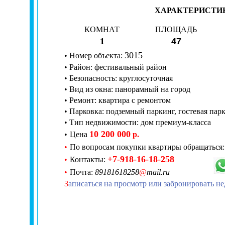
ХАРАКТЕРИСТИ
КОМНАТ
ПЛОЩАДЬ
1
47
3
015
•
Номер
объекта:
•
Район:
фестивальный район
•
Безопасность:
круглосуточная
•
Вид из окна:
панорамный на город
• Ремонт:
квартира с ремонтом
• Парковка: подземный паркинг, гостевая пар
• Тип недвижимости: дом премиум-класса
10 200 000
•
Цена
р.
•
По вопросам покупки квартиры обращаться:
+7
-
918
-
16
-
18
-
258
•
Контакты:
•
Почта:
89181618258
@
mail.ru
З
аписаться на просмотр или забронировать н