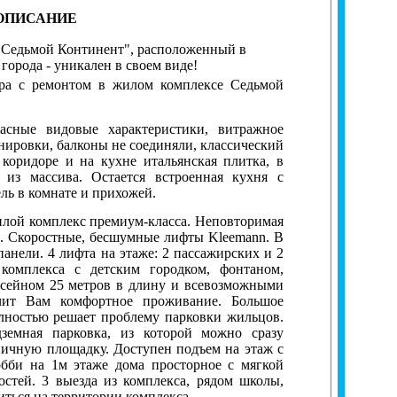
ОПИСАНИЕ
"Седьмой Континент", расположенный в
орода - уникален в своем виде!
ира с ремонтом в жилом комплексе Седьмой
асные видовые характеристики, витражное
нировки, балконы не соединяли, классический
 коридоре и на кухне итальянская плитка, в
 из массива. Остается встроенная кухня с
ель в комнате и прихожей.
илой комплекс премиум-класса. Неповторимая
а. Скоростные, бесшумные лифты Kleemann. В
анели. 4 лифта на этаже: 2 пассажирских и 2
 комплекса с детским городком, фонтаном,
сейном 25 метров в длину и всевозможными
чит Вам комфортное проживание. Большое
олностью решает проблему парковки жильцов.
земная парковка, из которой можно сразу
ничную площадку. Доступен подъем на этаж с
обби на 1м этаже дома просторное с мягкой
остей. 3 выезда из комплекса, рядом школы,
иться на территории комплекса.