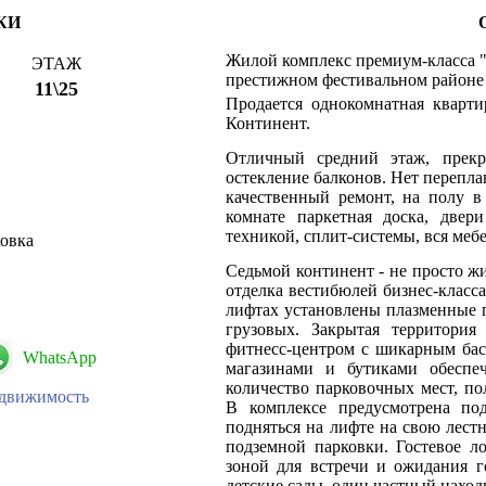
КИ
Жилой комплекс премиум-класса 
ЭТАЖ
престижном фестивальном районе г
11\25
Продается однокомнатная кварт
Континент.
Отличный средний этаж, прекр
остекление балконов. Нет перепла
качественный ремонт, на полу в
комнате паркетная доска, двери
техникой, сплит-системы, вся меб
ковка
Седьмой континент - не просто ж
отделка вестибюлей бизнес-класс
лифтах установлены плазменные п
грузовых. Закрытая территория
фитнесс-центром с шикарным бас
WhatsApp
магазинами и бутиками обеспе
количество парковочных мест, п
едвижимость
В комплексе предусмотрена под
подняться на лифте на свою лест
подземной парковки. Гостевое л
зоной для встречи и ожидания г
детские сады, один частный наход