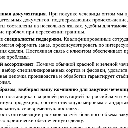
нная документация
. При покупке чечевицы оптом мы 
дительных документов, подтверждающих происхождение, 
ты составлены на нескольких языках, удобны для тамож
ие проблем при пересечении границы.
 специалисты поддержки
. Квалифицированные сотрудн
омогая оформить заказ, проконсультировать по интерес
ия сделки. Постоянная связь с клиентом обеспечивает п
ые проблемы.
 ассортимент
. Помимо обычной красной и зеленой че
 выбор специализированных сортов и фасовки, удовлетв
ая цепочка производства и обработки гарантирует стаби
ожая.
бразом
,
выбирая нашу компанию для закупки чечеви
го поставщика с хорошей репутацией на российском и м
енную продукцию, соответствующую мировым стандарт
рованную своевременную доставку;
сть оптимизации расходов за счёт большого объема зак
ью юридически обеспеченную сделку.
иняйтесь к нашим постоянным клиентам и убедитесь лич