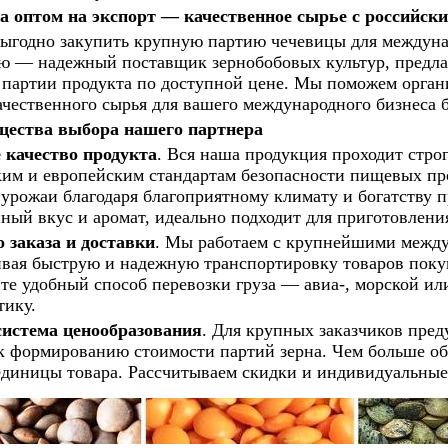
а оптом на экспорт — качественное сырье с российски
выгодно закупить крупную партию чечевицы для междун
ю — надежный поставщик зернобобовых культур, предл
партии продукта по доступной цене. Мы поможем органи
чественного сырья для вашего международного бизнеса б
ества выбора нашего партнера
 качество продукта
. Вся наша продукция проходит строг
ким и европейским стандартам безопасности пищевых пр
урожаи благодаря благоприятному климату и богатству 
ый вкус и аромат, идеально подходит для приготовлени
 заказа и доставки
. Мы работаем с крупнейшими межд
ивая быструю и надежную транспортировку товаров поку
е удобный способ перевозки груза — авиа-, морской ил
тику.
система ценообразования
. Для крупных заказчиков пре
к формированию стоимости партий зерна. Чем больше об
единицы товара. Рассчитываем скидки и индивидуальные