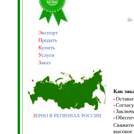
Э
кспорт
П
родать
К
упить
У
слуги
З
аказ
Как зак
Оставьт
•
Согласу
•
Заключи
•
З
ЕРНО В РЕГИОНАХ РОССИИ
Обеспеч
•
Свяжитес
высокое 