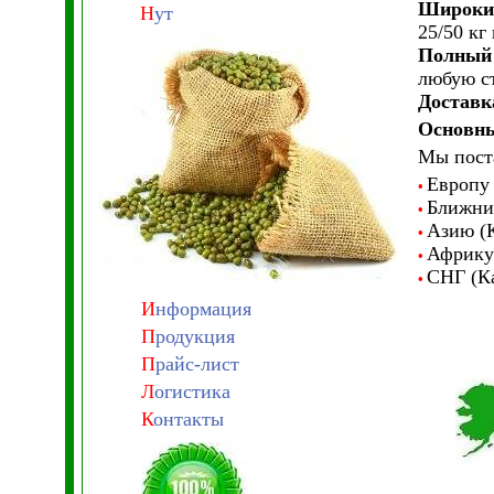
Широкий
Н
ут
25/50 кг
Полный 
любую ст
Доставк
Основны
Мы пост
Европу
•
Ближни
•
Азию (К
•
Африку
•
СНГ (Ка
•
И
нформация
П
родукция
П
райс-лист
Л
огистика
К
онтакты