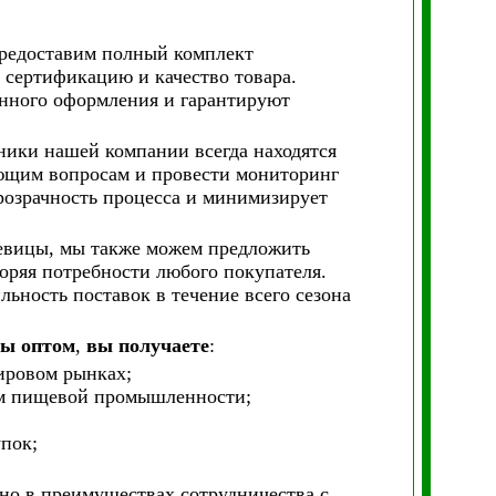
предоставим полный комплект
сертификацию и качество товара.
енного оформления и гарантируют
ики нашей компании всегда находятся
ующим вопросам и провести мониторинг
розрачность процесса и минимизирует
чевицы, мы также можем предложить
оряя потребности любого покупателя.
льность поставок в течение всего сезона
цы оптом
,
вы получаете
:
ировом рынках;
ам пищевой промышленности;
упок;
но в преимуществах сотрудничества с