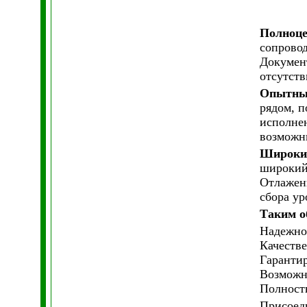
Полноце
сопрово
Докумен
отсутств
Опытные
рядом, п
исполнен
возможн
Широкий
широкий
Отлаженн
сбора ур
Таким о
Надежно
Качеств
Гаранти
Возможно
Полност
Присоед