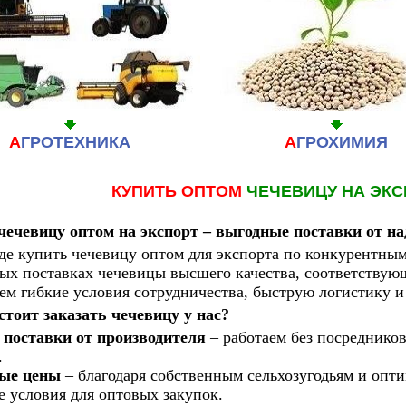
А
ГРОТЕХНИКА
А
ГРОХИМИЯ
КУПИТЬ
ОПТОМ
ЧЕЧЕВИЦУ НА ЭК
чечевицу оптом на экспорт – выгодные поставки от н
де купить чечевицу оптом для экспорта по конкурентны
вых поставках чечевицы высшего качества, соответству
ем гибкие условия сотрудничества, быструю логистику 
стоит заказать чечевицу у нас?
поставки от производителя
– работаем без посредников
.
ые цены
– благодаря собственным сельхозугодьям и опт
 условия для оптовых закупок.