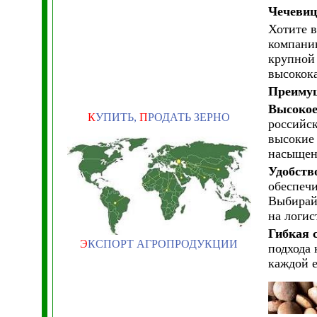
Чечевиц
Хотите 
компани
крупной 
высокока
Преимущ
Высокое
К
УПИТЬ,
П
РОДАТЬ ЗЕРНО
российс
высокие 
насыщенн
Удобство
обеспеч
Выбирайт
на логис
Гибкая 
Э
КСПОРТ АГРОПРОДУКЦИИ
подхода 
каждой 