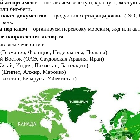
 ассортимент
– поставляем зеленую, красную, желтую 
 или биг-беги.
пакет документов
– продукция сертифицирована (ISO, H
рану.
а под ключ
– организуем перевозку морским, ж/д или а
е направления экспорта
авляем чечевицу в:
 (Германия, Франция, Нидерланды, Польша)
й Восток (ОАЭ, Саудовская Аравия, Иран)
итай, Индия, Пакистан, Бангладеш)
 (Египет, Алжир, Марокко)
захстан, Беларусь, Узбекистан)