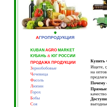
А
ГРОПРОДУКЦИЯ
KUBAN
AGRO
MARKET
КУБАНЬ
&
ЮГ РОССИИ
Купить 
ПРОДАЖА ПРОДУКЦИИ
Ищете, г
З
ернобобовые
на опто
Ч
ечевица
предлага
Ф
асоль
Почему 
Л
юпин
Прямые 
Г
орох
качество
Б
обы
Доступн
С
оя
выгодные