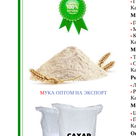
Г
•
Ка
М
Г
•
М
•
К
•
Ка
М
Т
•
С
•
Ка
Р
Л
•
Р
•
М
УКА ОПТОМ НА ЭКСПОРТ
Ка
М
Ц
•
П
•
Ка
О