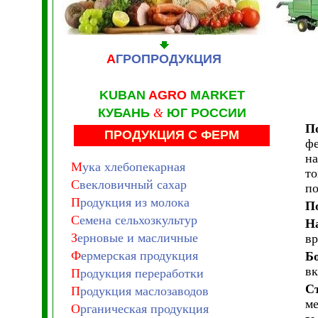
А
ГРОПРОДУКЦИЯ
KUBAN
AGRO
MARKET
КУБАНЬ
&
ЮГ РОССИИ
П
ПРОДУКЦИЯ С ФЕРМ
фе
на
М
ука хлебопекарная
то
С
векловичный сахар
по
П
родукция из молока
П
С
емена сельхозкультур
Н
З
ерновые и масличные
вр
Ф
ермерская продукция
Б
вк
П
родукция переработки
С
П
родукция маслозаводов
ме
О
рганическая продукция