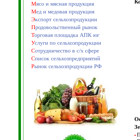
К
М
ясо и мясная продукция
М
ед и медовая продукция
Э
кспорт сельхозпродукции
П
родовольственный рынок
Т
орговая площадка АПК юг
У
слуги по сельхозпродукции
С
отрудничество в с/х сфере
С
писок сельхозпредприятий
Р
ынок сельхозпродукции РФ
О
З
П
•