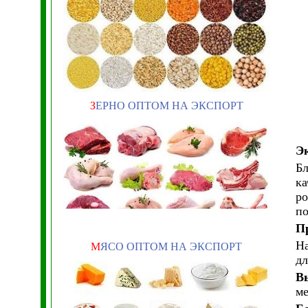
З
ЕРНО ОПТОМ НА ЭКСПОРТ
Э
Бл
ка
ро
по
П
На
М
ЯСО ОПТОМ НА ЭКСПОРТ
дл
В
ме