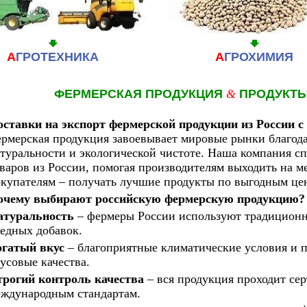
А
ГРОТЕХНИКА
А
ГРОХИМИЯ
ФЕРМЕРСКАЯ ПРОДУКЦИЯ
&
ПРОДУКТ
оставки на экспорт фермерской продукции из России
рмерская продукция завоевывает мировые рынки благода
туральности и экологической чистоте. Наша компания с
варов из России, помогая производителям выходить на 
купателям – получать лучшие продукты по выгодным це
очему выбирают российскую фермерскую продукцию?
атуральность
– фермеры России используют традицион
едных добавок.
огатый вкус
– благоприятные климатические условия и 
усовые качества.
трогий контроль качества
– вся продукция проходит се
ждународным стандартам.