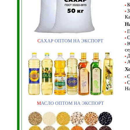
К
•
З
•
Ка
Н
П
•
О
•
С
АХАР ОПТОМ НА ЭКСПОРТ
Ю
•
се
Д
•
А
•
Х
С
•
О
•
На
М
АСЛО ОПТОМ НА ЭКСПОРТ