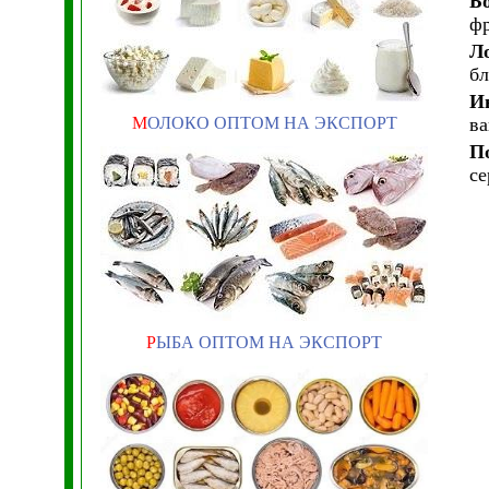
Б
фр
Л
бл
И
М
ОЛОКО ОПТОМ НА ЭКСПОРТ
ва
П
се
Р
ЫБА ОПТОМ НА ЭКСПОРТ