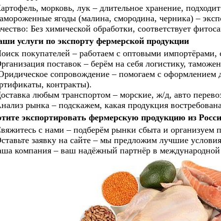
артофель, морковь, лук – длительное хранение, подходит
амороженные ягоды (малина, смородина, черника) – экс
чество: Без химической обработки, соответствует фито
аши услуги по экспорту фермерской продукции
оиск покупателей – работаем с оптовыми импортёрами, 
рганизация поставок – берём на себя логистику, тамож
ридическое сопровождение – помогаем с оформлением 
ртификаты, контракты).
оставка любым транспортом – морские, ж/д, авто перев
нализ рынка – подскажем, какая продукция востребована
отите экспортировать фермерскую продукцию из Росс
вяжитесь с нами – подберём рынки сбыта и организуем п
ставьте заявку на сайте – мы предложим лучшие условия
ша компания – ваш надёжный партнёр в международной 