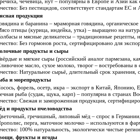
речиха, чечевица, нут – популярны в Европе и Азии как 
чество: Без пестицидов, соответствует стандартам ЕС и 
ясная продукция
овядина и баранина – мраморная говядина, органическое 
ясо птицы (курица, индейка, утка) – выращено на натур
олбасы и мясные деликатесы – традиционные рецепты, 
чество: Без гормонов роста, сертифицировано для экспо
олочные продукты и сыры
вёрдые и мягкие сыры (российский аналог пармезана, ка
ливочное масло, сухое молоко, творог – востребованы в
чество: Натуральное сырьё, длительный срок хранения,
ыба и морепродукты
осось, форель, осетр, икра – экспорт в Китай, Японию, 
ечная рыба (судак, щука, карп) – популярна в странах В
чество: Свежая и замороженная продукция, сертифициро
ёд и продукты пчеловодства
веточный, гречишный, липовый мёд – спрос в Германии
рополис, перга, маточное молочко – используются в фар
чество: 100% натуральность, экологически чистые регио
вощи
,
фрукты и ягоды